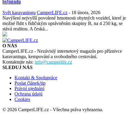
listopadu
Svět karavaningu
CamperLIFE.cz
-
18 února, 2026
Navýšení nejvyšší povolené hmotnosti obytných vozidel, které je
možné řídit s řidičským oprávněním skupiny B, na 4 250 kg, se
stává realitou. A česká...
O NÁS
CamperLIFE.cz - Nezávislý internetový magazín pro příznivce
karavaningu, kempování a svobodného cestování.
Kontaktujte nás:
info@camperlife.cz
SLEDUJ NÁS
Kontakt & Spolupráce
Poslat článek/tip
Právní ujednání
Ochrana údajů
Cookies
© 2026 CamperLIFE.cz - Všechna práva vyhrazena.