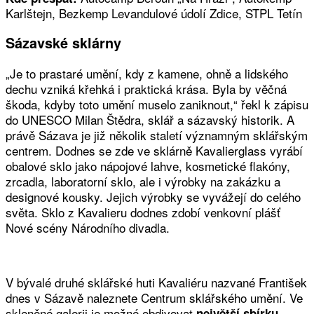
Karlštejn, Bezkemp Levandulové údolí Zdice, STPL Tetín
Sázavské sklárny
„Je to prastaré umění, kdy z kamene, ohně a lidského
dechu vzniká křehká i praktická krása. Byla by věčná
škoda, kdyby toto umění muselo zaniknout,“ řekl k zápisu
do UNESCO Milan Štědra, sklář a sázavský historik. A
právě Sázava je již několik staletí významným sklářským
centrem. Dodnes se zde ve sklárně Kavalierglass vyrábí
obalové sklo jako nápojové lahve, kosmetické flakóny,
zrcadla, laboratorní sklo, ale i výrobky na zakázku a
designové kousky. Jejich výrobky se vyvážejí do celého
světa. Sklo z Kavalieru dodnes zdobí venkovní plášť
Nové scény Národního divadla.
V bývalé druhé sklářské huti Kavaliéru nazvané František
dnes v Sázavě naleznete Centrum sklářského umění. Ve
skleněné galerii je možné obdivovat
největší sbírku