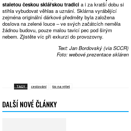
a i za kratší dobu si
staletou českou sklářskou tradici
stihla vybudovat věhlas a uznání. Sklárna vyrábějící
zejména originální dárkové předměty byla založena
doslova na zelené louce – ve svých začátcích neměla
žádnou budovu, pouze malou tavicí pec pod širým
nebem. Zjistěte víc při exkurzi do provozovny.
Text: Jan Bordovský (via SCCR)
Foto: webové prezentace skláren
Facebook
Twitter
WhatsApp
Viber
TAGY
cestování
tip na výlet
DALŠÍ NOVÉ ČLÁNKY