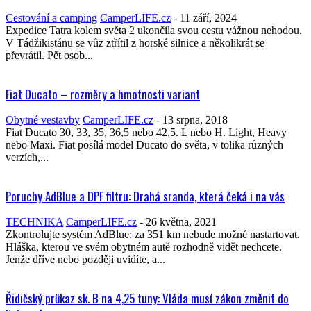
Cestování a camping
CamperLIFE.cz
-
11 září, 2024
Expedice Tatra kolem světa 2 ukončila svou cestu vážnou nehodou.
V Tádžikistánu se vůz ztřítil z horské silnice a několikrát se
převrátil. Pět osob...
Fiat Ducato – rozměry a hmotnosti variant
Obytné vestavby
CamperLIFE.cz
-
13 srpna, 2018
Fiat Ducato 30, 33, 35, 36,5 nebo 42,5. L nebo H. Light, Heavy
nebo Maxi. Fiat posílá model Ducato do světa, v tolika různých
verzích,...
Poruchy AdBlue a DPF filtru: Drahá sranda, která čeká i na vás
TECHNIKA
CamperLIFE.cz
-
26 května, 2021
Zkontrolujte systém AdBlue: za 351 km nebude možné nastartovat.
Hláška, kterou ve svém obytném autě rozhodně vidět nechcete.
Jenže dříve nebo později uvidíte, a...
Řidičský průkaz sk. B na 4,25 tuny: Vláda musí zákon změnit do