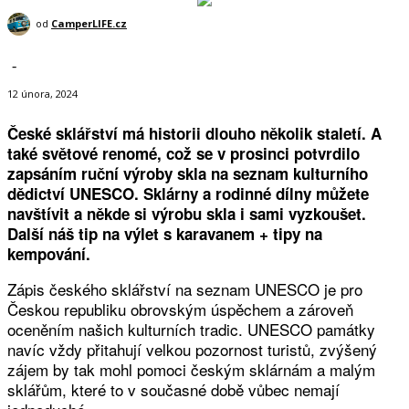
od
CamperLIFE.cz
-
12 února, 2024
České sklářství má historii dlouho několik staletí. A
také světové renomé, což se v prosinci potvrdilo
zapsáním ruční výroby skla na seznam kulturního
dědictví UNESCO. Sklárny a rodinné dílny můžete
navštívit a někde si výrobu skla i sami vyzkoušet.
Další náš tip na výlet s karavanem + tipy na
kempování.
Zápis českého sklářství na seznam UNESCO je pro
Českou republiku obrovským úspěchem a zároveň
oceněním našich kulturních tradic. UNESCO památky
navíc vždy přitahují velkou pozornost turistů, zvýšený
zájem by tak mohl pomoci českým sklárnám a malým
sklářům, které to v současné době vůbec nemají