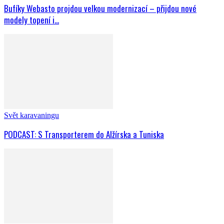
Bufíky Webasto projdou velkou modernizací – přijdou nové
modely topení i...
Svět karavaningu
PODCAST: S Transporterem do Alžírska a Tuniska