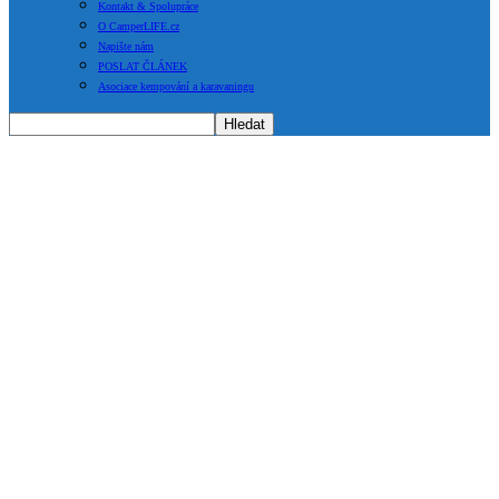
Kontakt & Spolupráce
O CamperLIFE.cz
Napište nám
POSLAT ČLÁNEK
Asociace kempování a karavaningu