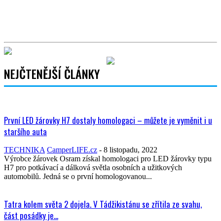
NEJČTENĚJŠÍ ČLÁNKY
První LED žárovky H7 dostaly homologaci – můžete je vyměnit i u
staršího auta
TECHNIKA
CamperLIFE.cz
-
8 listopadu, 2022
Výrobce žárovek Osram získal homologaci pro LED žárovky typu
H7 pro potkávací a dálková světla osobních a užitkových
automobilů. Jedná se o první homologovanou...
Tatra kolem světa 2 dojela. V Tádžikistánu se zřítila ze svahu,
část posádky je...