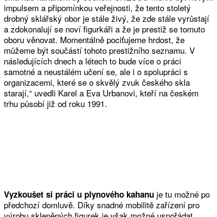
impulsem a připomínkou veřejnosti, že tento stoletý
drobný sklářský obor je stále živý, že zde stále vyrůstají
a zdokonalují se noví figurkáři a že je prestiž se tomuto
oboru věnovat. Momentálně pociťujeme hrdost, že
můžeme být součástí tohoto prestižního seznamu. V
následujících dnech a létech to bude více o práci
samotné a neustálém učení se, ale i o spolupráci s
organizacemi, které se o skvělý zvuk českého skla
starají,“ uvedli Karel a Eva Urbanovi, kteří na českém
trhu působí již od roku 1991.
je tu možné po
Vyzkoušet si práci u plynového kahanu
předchozí domluvě. Díky snadné mobilitě zařízení pro
výrobu skleněných figurek je však možné uspořádat