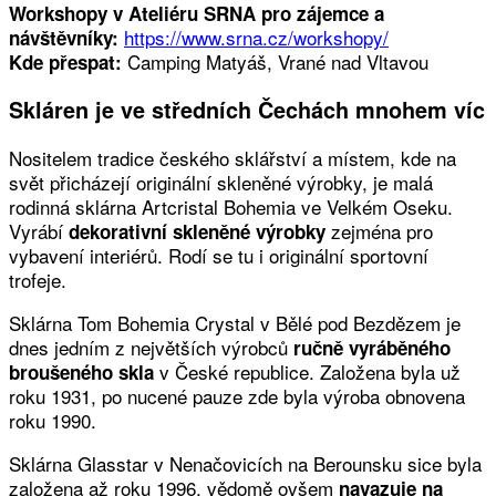
Workshopy v Ateliéru SRNA pro zájemce a
https://www.srna.cz/workshopy/
návštěvníky:
Camping Matyáš, Vrané nad Vltavou
Kde přespat:
Skláren je ve středních Čechách mnohem víc
Nositelem tradice českého sklářství a místem, kde na
svět přicházejí originální skleněné výrobky, je malá
rodinná sklárna Artcristal Bohemia ve Velkém Oseku.
Vyrábí
zejména pro
dekorativní skleněné výrobky
vybavení interiérů. Rodí se tu i originální sportovní
trofeje.
Sklárna Tom Bohemia Crystal v Bělé pod Bezdězem je
dnes jedním z největších výrobců
ručně vyráběného
v České republice. Založena byla už
broušeného skla
roku 1931, po nucené pauze zde byla výroba obnovena
roku 1990.
Sklárna Glasstar v Nenačovicích na Berounsku sice byla
založena až roku 1996, vědomě ovšem
navazuje na