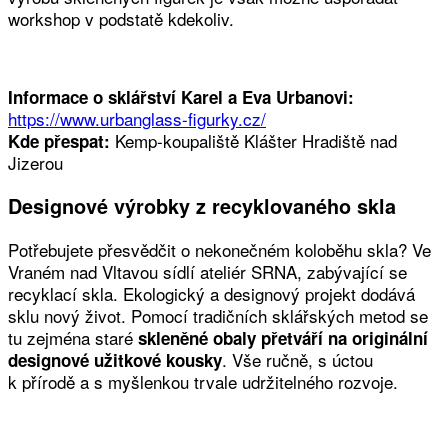
workshop v podstatě kdekoliv.
Informace o sklářství Karel a Eva Urbanovi:
https://www.urbanglass-figurky.cz/
Kemp-koupaliště Klášter Hradiště nad
Kde přespat:
Jizerou
Designové výrobky z recyklovaného skla
Potřebujete přesvědčit o nekonečném koloběhu skla? Ve
Vraném nad Vltavou sídlí ateliér SRNA, zabývající se
recyklací skla. Ekologický a designový projekt dodává
sklu nový život. Pomocí tradičních sklářských metod se
tu zejména staré
skleněné obaly přetváří na originální
. Vše ručně, s úctou
designové užitkové kousky
k přírodě a s myšlenkou trvale udržitelného rozvoje.