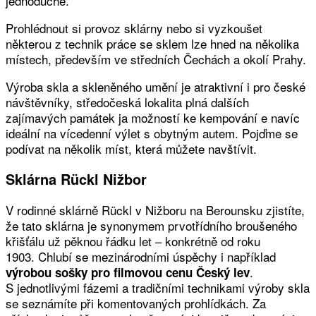
jednoduché.
Prohlédnout si provoz sklárny nebo si vyzkoušet
některou z technik práce se sklem lze hned na několika
místech, především ve středních Čechách a okolí Prahy.
Výroba skla a skleněného umění je atraktivní i pro české
návštěvníky, středočeská lokalita plná dalších
zajímavých památek ja možností ke kempování e navíc
ideální na vícedenní výlet s obytným autem. Pojďme se
podívat na několik míst, která můžete navštívit.
Sklárna Rückl Nižbor
V rodinné sklárně Rückl v Nižboru na Berounsku zjistíte,
že tato sklárna je synonymem prvotřídního broušeného
křišťálu už pěknou řádku let – konkrétně od roku
1903. Chlubí se mezinárodními úspěchy i například
.
výrobou sošky pro filmovou cenu Český lev
S jednotlivými fázemi a tradičními technikami výroby skla
se seznámíte při komentovaných prohlídkách. Za