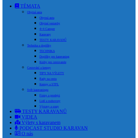
TÉMATA
Obytná auta
Obytná auta
Obytné vestavby
4×4 Camper
Karavany
TESTY KARAVANŮ
Technika a doplňky
TECHNIKA
Doplňky pro karavaning
Knihy pro cestovatele
Cestování a kempy
TIPY NA VÝLETY
Rady na cestu
Kempy a STPL
Svět karavaningu
Firmy a prodejci
Lidé a rozhovory
Výstavy a srazy
TESTY KARAVANŮ
VIDEA
Výlety s karavanem
PODCAST STUDIO KARAVAN
O nás