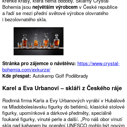
křehké krásy, která nemá obdoby. Sklárny Crystal
Bohemia jsou
v České republice
největším výrobcem
a řadí se mezi přední světové výrobce olovnatého
i bezolovnatého skla.
https://www.crystal-
Stránka pro zájemce o návštěvu:
bohemia.com/exkurze/
Autokemp Golf Poděbrady
Kde přespat:
Karel a Eva Urbanovi – skláři z Českého ráje
Rodinná firma Karla a Evy Urbanových vyrábí v Hubálově
na Mladoboleslavsku figurky do betlémů, klasické stolové
figurky, upomínkové a dárkové předměty, speciálně
foukané figurky, vinuté perle a další. „Pro náš obor vinutí
skla nad kahanem by ocenění UNESCO mohlo být novým