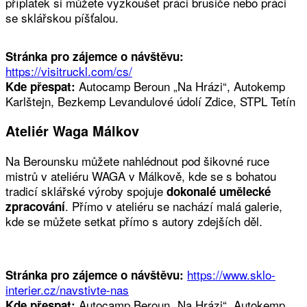
příplatek si můžete vyzkoušet práci brusiče nebo práci
se sklářskou píšťalou.
Stránka pro zájemce o návštěvu:
https://visitruckl.com/cs/
Autocamp Beroun „Na Hrázi“, Autokemp
Kde přespat:
Karlštejn, Bezkemp Levandulové údolí Zdice, STPL Tetín
Ateliér Waga Málkov
Na Berounsku můžete nahlédnout pod šikovné ruce
mistrů v ateliéru WAGA v Málkově, kde se s bohatou
tradicí sklářské výroby spojuje
dokonalé umělecké
. Přímo v ateliéru se nachází malá galerie,
zpracování
kde se můžete setkat přímo s autory zdejších děl.
https://www.sklo-
Stránka pro zájemce o návštěvu:
interier.cz/navstivte-nas
Autocamp Beroun „Na Hrázi“, Autokemp
Kde přespat: