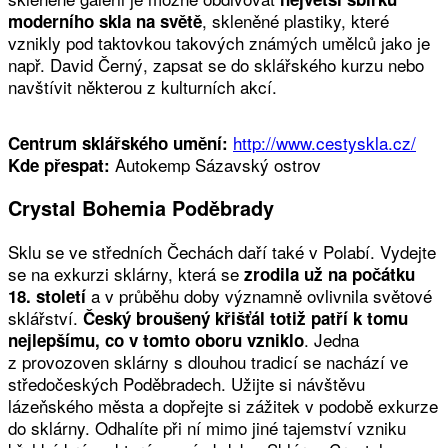
, skleněné plastiky, které
moderního skla na světě
vznikly pod taktovkou takových známých umělců jako je
např. David Černý, zapsat se do sklářského kurzu nebo
navštívit některou z kulturních akcí.
http://www.cestyskla.cz/
Centrum sklářského umění:
Autokemp Sázavský ostrov
Kde přespat:
Crystal Bohemia Poděbrady
Sklu se ve středních Čechách daří také v Polabí. Vydejte
se na exkurzi sklárny, která se
zrodila už na počátku
a v průběhu doby významně ovlivnila světové
18. století
sklářství.
Český broušený křišťál totiž patří k tomu
. Jedna
nejlepšímu, co v tomto oboru vzniklo
z provozoven sklárny s dlouhou tradicí se nachází ve
středočeských Poděbradech. Užijte si návštěvu
lázeňského města a dopřejte si zážitek v podobě exkurze
do sklárny. Odhalíte při ní mimo jiné tajemství vzniku