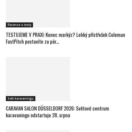
Recenze a testy
TESTUJEME V PRAXI: Konec markýz? Lehký přístřešek Coleman
FastPitch postavíte za pár...
Svět karavaningu
CARAVAN SALON DÜSSELDORF 2026: Světové centrum
karavaningu odstartuje 28. srpna