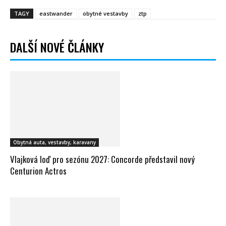
TAGY
eastwander
obytné vestavby
ztp
DALŠÍ NOVÉ ČLÁNKY
Obytná auta, vestavby, karavany
Vlajková loď pro sezónu 2027: Concorde představil nový
Centurion Actros