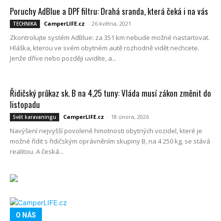
Poruchy AdBlue a DPF filtru: Drahá sranda, která čeká i na vás
CamperLIFE.cz
-
26 května, 2021
TECHNIKA
Zkontrolujte systém AdBlue: za 351 km nebude možné nastartovat.
Hláška, kterou ve svém obytném autě rozhodně vidět nechcete.
Jenže dříve nebo později uvidíte, a...
Řidičský průkaz sk. B na 4,25 tuny: Vláda musí zákon změnit do
listopadu
CamperLIFE.cz
-
18 února, 2026
Svět karavaningu
Navýšení nejvyšší povolené hmotnosti obytných vozidel, které je
možné řídit s řidičským oprávněním skupiny B, na 4 250 kg, se stává
realitou. A česká...
O NÁS