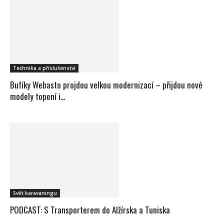
Technika a příslušenství
Bufíky Webasto projdou velkou modernizací – přijdou nové
modely topení i...
Svět karavaningu
PODCAST: S Transporterem do Alžírska a Tuniska