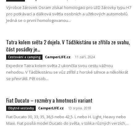
Výrobce žárovek Osram získal homologaci pro LED žárovky typu H7
pro potkávací a dálková světla osobních a užitkových automobilů.
Jedná se o první homologovanou...
Tatra kolem světa 2 dojela. V Tádžikistánu se zřítila ze svahu,
část posádky je...
CamperLIFE.cz
-
11 září, 2024
Cestování a camping
Expedice Tatra kolem světa 2 ukončila svou cestu vážnou
nehodou. V Tádžikistánu se vůz ztřítil z horské silnice a několikrát
se převrátil. Pět osob...
Fiat Ducato – rozměry a hmotnosti variant
CamperLIFE.cz
-
13 srpna, 2018
Obytné vestavby
Fiat Ducato 30, 33, 35, 36,5 nebo 42,5. L nebo H. Light, Heavy nebo
Maxi. Fiat posílá model Ducato do světa, v tolika různých verzích,...