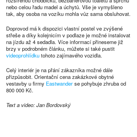
rozšířenou chodbičku, bezbariérovou toaletu a sprchu
nebo celou řadu madel a úchytů. Vše je vymyšleno
tak, aby osoba na vozíku mohla vůz sama obsluhovat.
Doprovod má k dispozici vlastní postel ve zvýšené
střeše a díky kolejnicím v podlaze je možné instalovat
na jízdu až 4 sedadla. Více informací přineseme již
brzy v podrobném článku, můžete si také pustit
videoprohlídku
tohoto zajímavého vozidla.
Celý interiér je na přání zákazníka možné dále
přizpůsobit. Orientační cena zakázkové obytné
vestavby u firmy
Eastwander
se pohybuje zhruba od
800 000 Kč.
Text a video: Jan Bordovský
Facebook
Twitter
WhatsApp