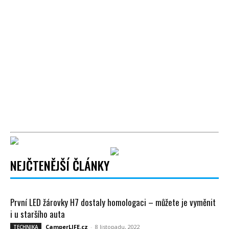
NEJČTENĚJŠÍ ČLÁNKY
První LED žárovky H7 dostaly homologaci – můžete je vyměnit
i u staršího auta
CamperLIFE.cz
-
8 listopadu, 2022
TECHNIKA