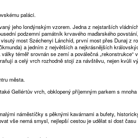
ovskému paláci.
irovaný jeho londýnským vzorem. Jedna z nejstarších vládní
ousední podzemní památník krvavého maďarského povstání, 
sný visutý most Széchenyi Lánchíd, první most přes Dunaj 
ikmunda) a jedním z největších a nejkrásnějších královský
 války téměř srovnán se zemí a poválečná „rekonstrukce“ v 
raňují a celý vrch rozhodně stojí za návštěvu, nejen kvůli
tru města.
aké Gellértův vrch, obklopený příjemným parkem s mnoha 
lými náměstíčky s pěknými kavárnami a bufety, historickým
sovat vše nemá smysl, nejlepší cestou je udělat si dost ča