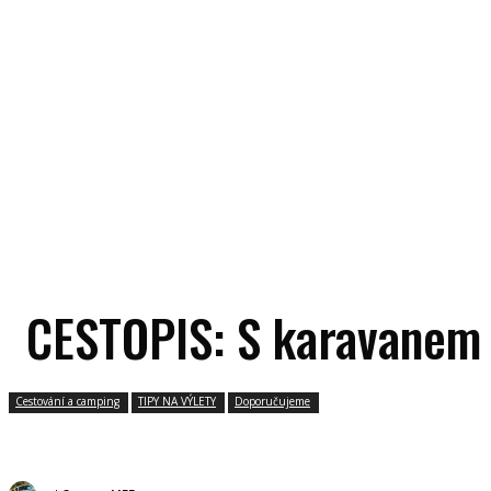
CESTOPIS: S karavanem 
Cestování a camping
TIPY NA VÝLETY
Doporučujeme