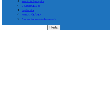
Kontakt & Spolupráce
O CamperLIFE.cz
Napište nám
POSLAT ČLÁNEK
Asociace kempování a karavaningu