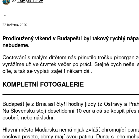
od
CamperLIFE.cz
-
22 května, 2020
Prodloužený víkend v Budapešti byl takový rychlý nápad 
nebudeme.
Cestování s malým dítětem nás přinutilo trošku přeorgani
vyrážíme už ve čtvrtek večer po práci. Stejně bych nešel 
cíle, a tak se vyplatí zajet i někam dál.
KOMPLETNÍ FOTOGALERIE
Budapešť je z Brna asi čtyři hodiny jízdy (z Ostravy a Prah
Na Slovensku stojí desetidenní 10 eur a dá se koupit přes 
osobní, nebo nákladní.
Hlavní město Maďarska nemá nijak zvlášť ohromující pam
doslova poseto, domy mají svou patinu, Dunaj s jeho mohu