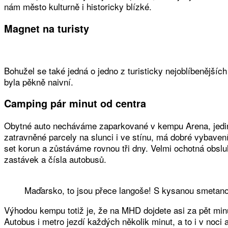
nám město kulturně i historicky blízké.
Magnet na turisty
Bohužel se také jedná o jedno z turisticky nejoblíbenějšíc
byla pěkně naivní.
Camping pár minut od centra
Obytné auto necháváme zaparkované v kempu Arena, jedin
zatravněné parcely na slunci i ve stínu, má dobré vybaven
set korun a zůstáváme rovnou tři dny. Velmi ochotná obslu
zastávek a čísla autobusů.
Maďarsko, to jsou přece langoše! S kysanou smetan
Výhodou kempu totiž je, že na MHD dojdete asi za pět minu
Autobus i metro jezdí každých několik minut, a to i v noci 