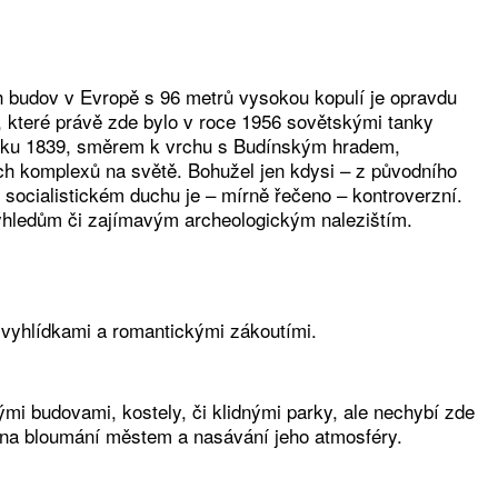
ch budov v Evropě s 96 metrů vysokou kopulí je opravdu
které právě zde bylo v roce 1956 sovětskými tanky
z roku 1839, směrem k vrchu s Budínským hradem,
ch komplexů na světě. Bohužel jen kdysi – z původního
socialistickém duchu je – mírně řečeno – kontroverzní.
 výhledům či zajímavým archeologickým nalezištím.
vyhlídkami a romantickými zákoutími.
i budovami, kostely, či klidnými parky, ale nechybí zde
su na bloumání městem a nasávání jeho atmosféry.