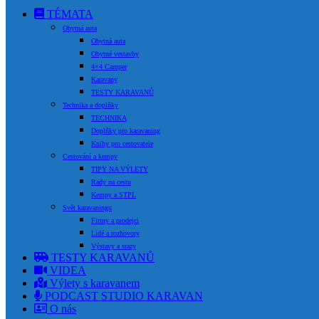
TÉMATA
Obytná auta
Obytná auta
Obytné vestavby
4×4 Camper
Karavany
TESTY KARAVANŮ
Technika a doplňky
TECHNIKA
Doplňky pro karavaning
Knihy pro cestovatele
Cestování a kempy
TIPY NA VÝLETY
Rady na cestu
Kempy a STPL
Svět karavaningu
Firmy a prodejci
Lidé a rozhovory
Výstavy a srazy
TESTY KARAVANŮ
VIDEA
Výlety s karavanem
PODCAST STUDIO KARAVAN
O nás