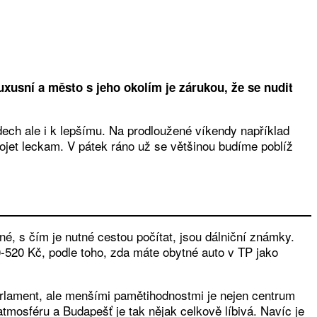
uxusní a město s jeho okolím je zárukou, že se nudit
ech ale i k lepšímu. Na prodloužené víkendy například
dojet leckam. V pátek ráno už se většinou budíme poblíž
né, s čím je nutné cestou počítat, jsou dálniční známky.
0-520 Kč, podle toho, zda máte obytné auto v TP jako
lament, ale menšími pamětihodnostmi je nejen centrum
mosféru a Budapešť je tak nějak celkově líbivá. Navíc je