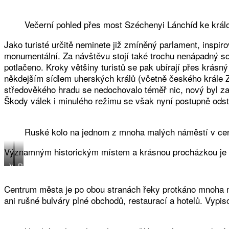
Večerní pohled přes most Széchenyi Lánchíd ke král
Jako turisté určitě neminete již zmíněný parlament, insp
monumentální. Za návštěvu stojí také trochu nenápadný s
potlačeno. Kroky většiny turistů se pak ubírají přes krá
někdejším sídlem uherských králů (včetně českého krále Z
středověkého hradu se nedochovalo téměř nic, nový byl za
Škody válek i minulého režimu se však nyní postupně odst
Ruské kolo na jednom z mnoha malých náměstí v cen
Významným historickým místem a krásnou procházkou je t
V
R
o
u
d
š
Centrum města je po obou stranách řeky protkáno mnoha ma
á
n
ani rušné bulváry plné obchodů, restaurací a hotelů. Vypi
r
é
e
h
n
i
s
s