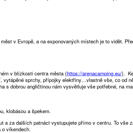
h měst v Evropě, a na exponovaných místech je to vidět. Pře
ém v blízkosti centra města (
https://arenacamping.eu/
). K
í, vytápěné sprchy, přípojky elektřiny…vlastně vše, co od n
ha s dobrou angličtinou nám vysvětluje vše potřebné, na ma
ou, klobásou a špekem.
t a za dalších patnáct vystupujete přímo v centru. To vše 
a o víkendech.