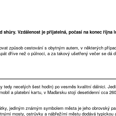
shůry. Vzdálenost je přijatelná, počasí na konec října l
zovat způsob cestování s obytným autem, v některých případ
spát dříve než o půlnoci, a za takový ušetřený večer se dá 
y tedy necelých šest hodin) po vesměs kvalitní dálnici. Jedi
mobil a platební kartu, v Maďarsku stojí desetidenní cca 26
átky, jediným známým symbolem města je jeho obrovský par
tnými mosty, ostrůvky a nábřežími městu dodává typickou at