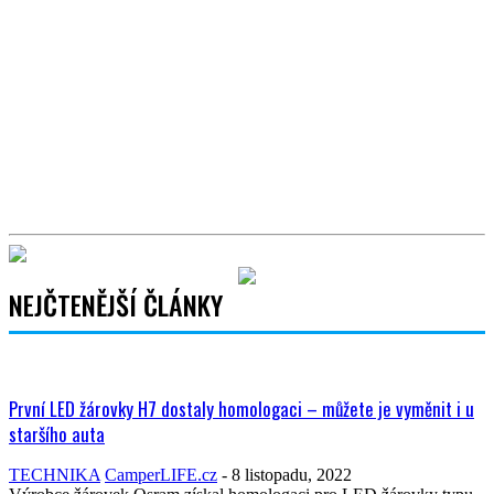
NEJČTENĚJŠÍ ČLÁNKY
První LED žárovky H7 dostaly homologaci – můžete je vyměnit i u
staršího auta
TECHNIKA
CamperLIFE.cz
-
8 listopadu, 2022