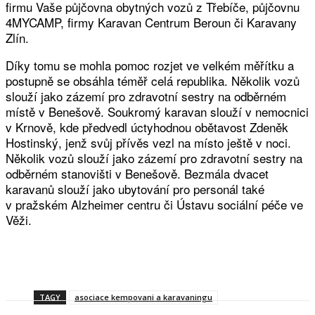
firmu Vaše půjčovna obytných vozů z Třebíče, půjčovnu
4MYCAMP, firmy Karavan Centrum Beroun či Karavany
Zlín.
Díky tomu se mohla pomoc rozjet ve velkém měřítku a
postupně se obsáhla téměř celá republika. Několik vozů
slouží jako zázemí pro zdravotní sestry na odběrném
místě v Benešově. Soukromý karavan slouží v nemocnici
v Krnově, kde předvedl úctyhodnou obětavost Zdeněk
Hostinský, jenž svůj přívěs vezl na místo ještě v noci.
Několik vozů slouží jako zázemí pro zdravotní sestry na
odběrném stanovišti v Benešově. Bezmála dvacet
karavanů slouží jako ubytování pro personál také
v pražském Alzheimer centru či Ústavu sociální péče ve
Věži.
Facebook
Twitter
WhatsApp
Viber
TAGY
asociace kempovani a karavaningu