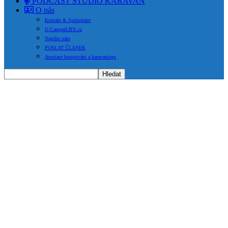
PODCAST STUDIO KARAVAN
O nás
Kontakt & Spolupráce
O CamperLIFE.cz
Napište nám
POSLAT ČLÁNEK
Asociace kempování a karavaningu