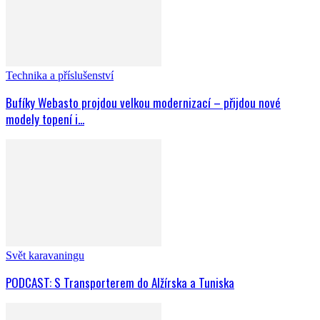
Technika a příslušenství
Bufíky Webasto projdou velkou modernizací – přijdou nové
modely topení i...
Svět karavaningu
PODCAST: S Transporterem do Alžírska a Tuniska