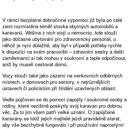
V rámci bezplatné dobročinné výpomoci již byla po celé
zemi rozmístěna téměř stovka obytných automobilů a
karavanů. Většina z nich stojí u nemocnic, kde slouží
jako dočasné ubytování pro zdravotnický personál, u
něhož je nyní důležité, aby byl v případě potřeby rychle
k dispozici na svém pracovišti – zdravotní sestry a další
zaměstnanci si tak mohou v soukromí a teple odpočinout,
aniž by museli cestovat domů.
Vozy slouží také jako zázemí na venkovních odběrných
místech, v domovech pro seniory, v nejrůznějších
ústavech či policistům při hlídání uzavřených oblastí.
Vedle půjčoven se do pomoci zapojily i soukromé osoby a
rodiny, které nezištně poskytly svůj karavan pro dobrou
věc. Za to jim všem patří velké uznání. O zapůjčené
karavany se totiž jejich majitelé jezdí pravidelně starat,
aby vše bezchybně fungovalo i při používání naprostými