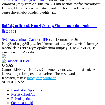
Zkontrolujte systém AdBlue: za 351 km nebude možné nastartovat.
Hláška, kterou ve svém obytném autě rozhodně vidět nechcete.
Jenže dříve nebo později uvidíte, a...
Řidičský průkaz sk. B na 4,25 tuny: Vláda musí zákon změnit do
listopadu
Svět karavaningu
CamperLIFE.cz
-
18 února, 2026
Navýšení nejvyšší povolené hmotnosti obytných vozidel, které je
možné řídit s řidičským oprávněním skupiny B, na 4 250 kg, se
stává realitou. A česká...
O NÁS
CamperLIFE.cz - Nezávislý internetový magazín pro příznivce
karavaningu, kempování a svobodného cestování.
Kontaktujte nás:
info@camperlife.cz
SLEDUJ NÁS
Kontakt & Spolupráce
Poslat článek/tip
Právní ujednání
Ochrana údajů