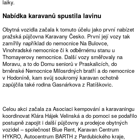
laiky.
Nabídka karavanů spustila lavinu
Obytná vozidla začala k tomuto účelu jako první nabízet
pražská půjčovna Karavany Česko. První její vozy tak
zamířily například do nemocnice Na Bulovce,
Vinohradské nemocnice či k odběrnému stanu u
Thomayerovy nemocnice. Další vozy směřovaly na
Moravu, a to do Domu seniorů v Praskalicích, do
brněnské Nemocnice Milosrdných bratří a do nemocnice
v Hodoníně, kam svůj soukromý karavan ochotně
zapůjčila také rodina Gasnárkova z Ratíškovic.
Celou akci začala za Asociaci kempování a karavaningu
koordinovat Klára Hájek Velinská a do pomoci se podařilo
postupně zapojit i další půjčovny a prodejce obytných
vozidel – společnost Blue Rent, Karavan Centrum
HYKRO, Autocentrum BARTH z Pardubického kraje,