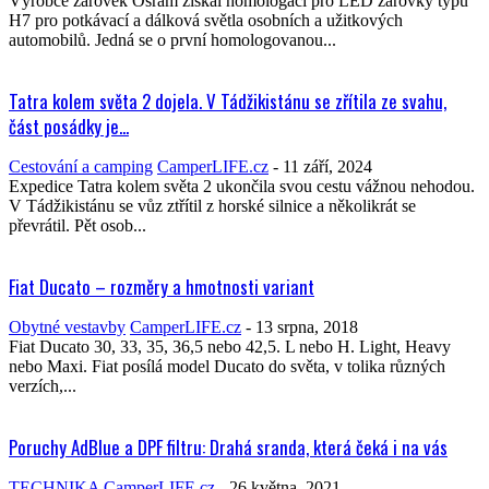
Výrobce žárovek Osram získal homologaci pro LED žárovky typu
H7 pro potkávací a dálková světla osobních a užitkových
automobilů. Jedná se o první homologovanou...
Tatra kolem světa 2 dojela. V Tádžikistánu se zřítila ze svahu,
část posádky je...
Cestování a camping
CamperLIFE.cz
-
11 září, 2024
Expedice Tatra kolem světa 2 ukončila svou cestu vážnou nehodou.
V Tádžikistánu se vůz ztřítil z horské silnice a několikrát se
převrátil. Pět osob...
Fiat Ducato – rozměry a hmotnosti variant
Obytné vestavby
CamperLIFE.cz
-
13 srpna, 2018
Fiat Ducato 30, 33, 35, 36,5 nebo 42,5. L nebo H. Light, Heavy
nebo Maxi. Fiat posílá model Ducato do světa, v tolika různých
verzích,...
Poruchy AdBlue a DPF filtru: Drahá sranda, která čeká i na vás
TECHNIKA
CamperLIFE.cz
-
26 května, 2021