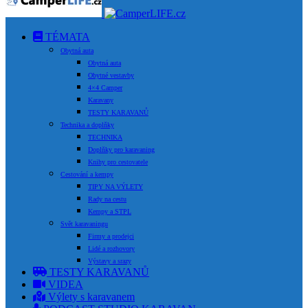
TÉMATA
Obytná auta
Obytná auta
Obytné vestavby
4×4 Camper
Karavany
TESTY KARAVANŮ
Technika a doplňky
TECHNIKA
Doplňky pro karavaning
Knihy pro cestovatele
Cestování a kempy
TIPY NA VÝLETY
Rady na cestu
Kempy a STPL
Svět karavaningu
Firmy a prodejci
Lidé a rozhovory
Výstavy a srazy
TESTY KARAVANŮ
VIDEA
Výlety s karavanem