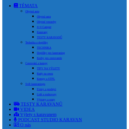
TÉMATA
Obytná auta
Obytná auta
Obytné vestavby
4×4 Camper
Karavany
TESTY KARAVANŮ
Technika a doplňky
TECHNIKA
Doplňky pro karavaning
Knihy pro cestovatele
Cestování a kempy
TIPY NA VÝLETY
Rady na cestu
Kempy a STPL
Svět karavaningu
Firmy a prodejci
Lidé a rozhovory
Výstavy a srazy
TESTY KARAVANŮ
VIDEA
Výlety s karavanem
PODCAST STUDIO KARAVAN
O nás