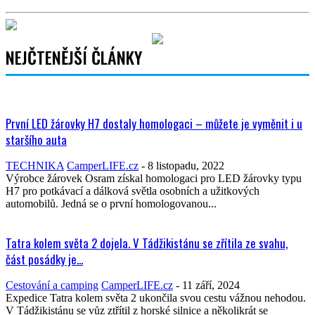
NEJČTENĚJŠÍ ČLÁNKY
První LED žárovky H7 dostaly homologaci – můžete je vyměnit i u
staršího auta
TECHNIKA
CamperLIFE.cz
-
8 listopadu, 2022
Výrobce žárovek Osram získal homologaci pro LED žárovky typu
H7 pro potkávací a dálková světla osobních a užitkových
automobilů. Jedná se o první homologovanou...
Tatra kolem světa 2 dojela. V Tádžikistánu se zřítila ze svahu,
část posádky je...
Cestování a camping
CamperLIFE.cz
-
11 září, 2024
Expedice Tatra kolem světa 2 ukončila svou cestu vážnou nehodou.
V Tádžikistánu se vůz ztřítil z horské silnice a několikrát se