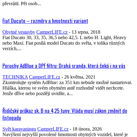
převrátil. Pět osob...
Fiat Ducato – rozměry a hmotnosti variant
Obytné vestavby
CamperLIFE.cz
-
13 srpna, 2018
Fiat Ducato 30, 33, 35, 36,5 nebo 42,5. L nebo H. Light, Heavy
nebo Maxi. Fiat posílá model Ducato do světa, v tolika různých
verzích,...
Poruchy AdBlue a DPF filtru: Drahá sranda, která čeká i na vás
TECHNIKA
CamperLIFE.cz
-
26 května, 2021
Zkontrolujte systém AdBlue: za 351 km nebude možné nastartovat.
Hláška, kterou ve svém obytném autě rozhodně vidět nechcete.
Jenže dříve nebo později uvidíte, a...
Řidičský průkaz sk. B na 4,25 tuny: Vláda musí zákon změnit do
listopadu
Svět karavaningu
CamperLIFE.cz
-
18 února, 2026
Navýšení nejvyšší povolené hmotnosti obytných vozidel, které je