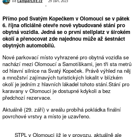
od
CamperLIFE.cz
29 září, 2023
-
Přímo pod Svatým Kopečkem v Olomouci se v pátek
6. října oficiálně otevře nově vybudované stání pro
obytná vozidla. Jedná se o první stellplatz v širokém
okolí a přenocovat zde najednou může až šestnáct
obytných automobilů.
Nové parkovací místo vyhrazené pro obytná vozidla se
nachází mezi Olomoucí a Samotíškami, jen tři sta metrů
od hlavní silnice na Svatý Kopeček. Právě výhled na něj
a množství zajímavých turistických lokalit v blízkém
okolí je jedním z hlavních lákadel tohoto stání.Stání pro
karavany v Olomouci je dostupné kdykoli a bez
předchozí rezervace.
Aktuálně (29. září) v areálu probíhá pokládka finální
povrchové vrstvy a místo je uzavřeno.
STPL v Olomouci již je v provozu, aktuálně ale