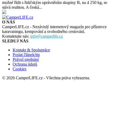
možné řídit s řidičským oprávněním skupiny B, na 4 250 kg, se
stává realitou. A česká...
O NÁS
CamperLIFE.cz - Nezávislý internetový magazín pro příznivce
karavaningu, kempování a svobodného cestování.
Kontaktujte nás:
info@camperlife.cz
SLEDUJ NÁS
Kontakt & Spolupráce
Poslat článek/tip
Právní ujednání
Ochrana údajů
Cookies
© 2026 CamperLIFE.cz - Všechna práva vyhrazena.