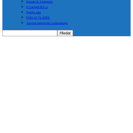
Kontakt & Spolupráce
O CamperLIFE.cz
Napište nám
POSLAT ČLÁNEK
Asociace kempování a karavaningu