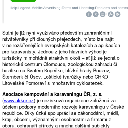
Stání je již nyní využíváno především zahraničními
návštěvníky při dlouhých přejezdech, místo lze najít
v nejrozšířenějších evropských katalozích a aplikacích
pro karavanisty. Jednou z jeho hlavních výhod je
turisticky mimořádně atraktivní okolí – ať již se jedná o
historické centrum Olomouce, zoologickou zahradu či
baziliku na Svatém Kopečku, blízké hrady Bouzov,
Šternberk či Úsov, Loštické tvarůžky nebo CHKO
Litovelské Pomoraví s množstvím cyklostezek.
Asociace kempování a karavaningu ČR, z. s.
(
www.akkcr.cz
) je nezisková organizace založená za
účelem podpory moderního rozvoje karavaningu v České
republice. Díky úzké spolupráci se zákonodárci, médii,
kraji, obcemi, významnými osobnostmi a firmami z
oboru, ochranáři přírody a mnoha dalšími subjekty