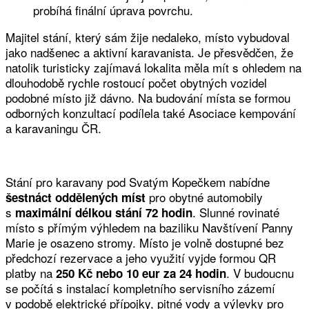
probíhá finální úprava povrchu.
Majitel stání, který sám žije nedaleko, místo vybudoval
jako nadšenec a aktivní karavanista. Je přesvědčen, že
natolik turisticky zajímavá lokalita měla mít s ohledem na
dlouhodobě rychle rostoucí počet obytných vozidel
podobné místo již dávno. Na budování místa se formou
odborných konzultací podílela také Asociace kempování
a karavaningu ČR.
Stání pro karavany pod Svatým Kopečkem nabídne
pro obytné automobily
šestnáct oddělených míst
s
. Slunné rovinaté
maximální délkou stání 72 hodin
místo s přímým výhledem na baziliku Navštívení Panny
Marie je osazeno stromy. Místo je volně dostupné bez
předchozí rezervace a jeho využití vyjde formou QR
platby na
. V budoucnu
250 Kč nebo 10 eur za 24 hodin
se počítá s instalací kompletního servisního zázemí
v podobě elektrické přípojky, pitné vody a výlevky pro