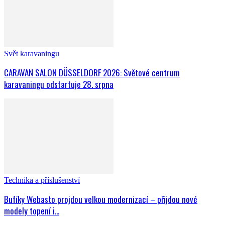
Svět karavaningu
CARAVAN SALON DÜSSELDORF 2026: Světové centrum
karavaningu odstartuje 28. srpna
Technika a příslušenství
Bufíky Webasto projdou velkou modernizací – přijdou nové
modely topení i...