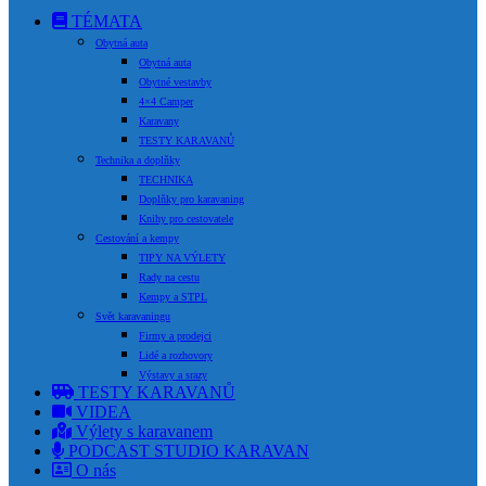
TÉMATA
Obytná auta
Obytná auta
Obytné vestavby
4×4 Camper
Karavany
TESTY KARAVANŮ
Technika a doplňky
TECHNIKA
Doplňky pro karavaning
Knihy pro cestovatele
Cestování a kempy
TIPY NA VÝLETY
Rady na cestu
Kempy a STPL
Svět karavaningu
Firmy a prodejci
Lidé a rozhovory
Výstavy a srazy
TESTY KARAVANŮ
VIDEA
Výlety s karavanem
PODCAST STUDIO KARAVAN
O nás