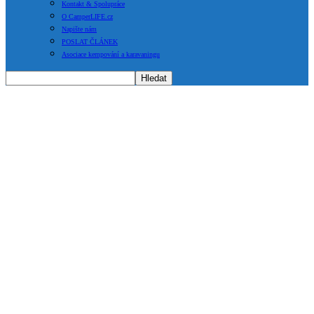
Kontakt & Spolupráce
O CamperLIFE.cz
Napište nám
POSLAT ČLÁNEK
Asociace kempování a karavaningu