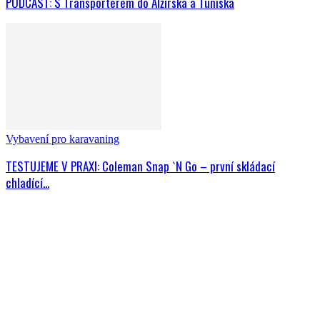
PODCAST: S Transporterem do Alžírska a Tuniska
Vybavení pro karavaning
TESTUJEME V PRAXI: Coleman Snap `N Go – první skládací
chladící...