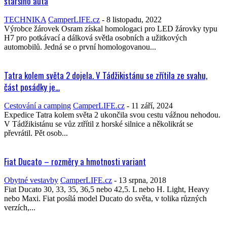
staršího auta
TECHNIKA
CamperLIFE.cz
-
8 listopadu, 2022
Výrobce žárovek Osram získal homologaci pro LED žárovky typu
H7 pro potkávací a dálková světla osobních a užitkových
automobilů. Jedná se o první homologovanou...
Tatra kolem světa 2 dojela. V Tádžikistánu se zřítila ze svahu,
část posádky je...
Cestování a camping
CamperLIFE.cz
-
11 září, 2024
Expedice Tatra kolem světa 2 ukončila svou cestu vážnou nehodou.
V Tádžikistánu se vůz ztřítil z horské silnice a několikrát se
převrátil. Pět osob...
Fiat Ducato – rozměry a hmotnosti variant
Obytné vestavby
CamperLIFE.cz
-
13 srpna, 2018
Fiat Ducato 30, 33, 35, 36,5 nebo 42,5. L nebo H. Light, Heavy
nebo Maxi. Fiat posílá model Ducato do světa, v tolika různých
verzích,...