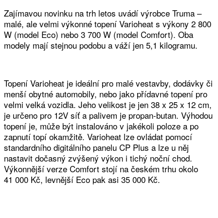
Zajímavou novinku na trh letos uvádí výrobce Truma –
malé, ale velmi výkonné topení Varioheat s výkony 2 800
W (model Eco) nebo 3 700 W (model Comfort). Oba
modely mají stejnou podobu a váží jen 5,1 kilogramu.
Topení Varioheat je ideální pro malé vestavby, dodávky či
menší obytné automobily, nebo jako přídavné topení pro
velmi velká vozidla. Jeho velikost je jen 38 x 25 x 12 cm,
je určeno pro 12V síť a palivem je propan-butan. Výhodou
topení je, může být instalováno v jakékoli poloze a po
zapnutí topí okamžitě. Varioheat lze ovládat pomocí
standardního digitálního panelu CP Plus a lze u něj
nastavit dočasný zvýšený výkon i tichý noční chod.
Výkonnější verze Comfort stojí na českém trhu okolo
41 000 Kč, levnější Eco pak asi 35 000 Kč.
Facebook
Twitter
WhatsApp
Viber