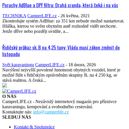
Poruchy AdBlue a DPF filtru: Drahá sranda, která čeká i na vás
TECHNIKA
CamperLIFE.cz
-
26 května, 2021
Zkontrolujte systém AdBlue: za 351 km nebude možné nastartovat.
Hláška, kterou ve svém obytném autě rozhodně vidět nechcete.
Jenže dříve nebo později uvidíte, a...
Řidičský průkaz sk. B na 4,25 tuny: Vláda musí zákon změnit do
listopadu
Svět karavaningu
CamperLIFE.cz
-
18 února, 2026
Navýšení nejvyšší povolené hmotnosti obytných vozidel, které je
možné řídit s řidičským oprávněním skupiny B, na 4 250 kg, se
stává realitou. A česká...
O NÁS
CamperLIFE.cz - Nezávislý internetový magazín pro příznivce
karavaningu, kempování a svobodného cestování.
Kontaktujte nás:
info@camperlife.cz
SLEDUJ NÁS
Kontakt & Spolupráce