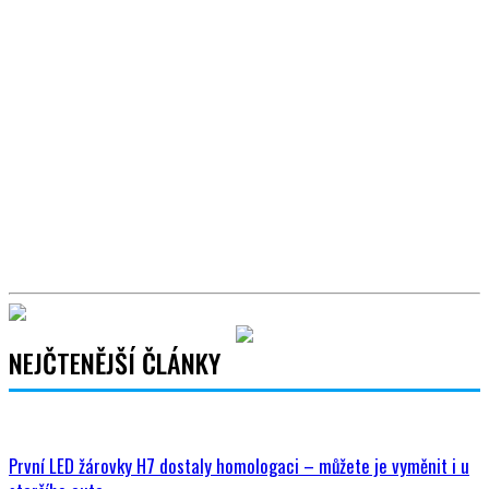
NEJČTENĚJŠÍ ČLÁNKY
První LED žárovky H7 dostaly homologaci – můžete je vyměnit i u