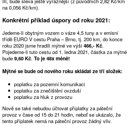
III, bude sleva ještě výraznější (z původních 2,82 Kč/km
na 0,056 Kč/km).
Konkrétní příklad úspory od roku 2021:
Jedeme-li obytným vozem o váze 4,5 tuny a v emisní
třídě EURO V cestu Praha – Brno, tj. 200 km, do konce
roku 2020 jsme hradili mýtné ve výši
.
466,- Kč
Pojedeme-li tuto cestu od 1. ledna 2021, částka za mýtné
bude
.
9,60 Kč
To je 48x méně!
Mýtné se bude od nového roku skládat ze tří složek:
poplatku za pozemní komunikaci
poplatku za znečištění ovzduší
poplatku za hluk z provozu
Nově se také nebudou účtovat příplatky za páteční
provoz v čase od 15 do 21 hodin, neboť se ukázalo, že
tento příplatek nemá na páteční provoz žádný vliv.