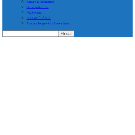
Kontakt & Spolupráce
O CamperLIFE.cz
Napište nám
POSLAT ČLÁNEK
Asociace kempování a karavaningu