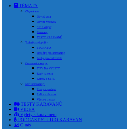
TÉMATA
Obytná auta
Obytná auta
Obytné vestavby
4×4 Camper
Karavany
TESTY KARAVANŮ
Technika a doplňky
TECHNIKA
Doplňky pro karavaning
Knihy pro cestovatele
Cestování a kempy
TIPY NA VÝLETY
Rady na cestu
Kempy a STPL
Svět karavaningu
Firmy a prodejci
Lidé a rozhovory
Výstavy a srazy
TESTY KARAVANŮ
VIDEA
Výlety s karavanem
PODCAST STUDIO KARAVAN
O nás