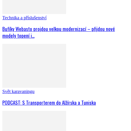
Technika a příslušenství
Bufíky Webasto projdou velkou modernizací – přijdou nové
modely topení i...
Svět karavaningu
PODCAST: S Transporterem do Alžírska a Tuniska