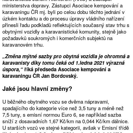
ministerstva dopravy. Zástupci Asociace kempování a
karavaningu ČR mj. byli po celou dobu těchto jednání v
úzkém kontaktu a do procesu úpravy vládního nařízení
přinesli řadu podkladů reflektujících současný stav trhu s
obytnými vozidly a karavanistické komunity, stejně jako
požadavků soukromých i komerčních subjektů na
karavanovém trhu.
„Změna mýtné sazby pro obytná vozidla je ohromná a
karavanisty díky tomu čeká od 1.ledna 2021 výrazná
úspora,“
říká předseda Asociace kempování a
karavaningu ČR Jan Bordovský.
Jaké jsou hlavní změny?
U běžného obytného vozu se dvěma nápravami,
spadajícího do kategorie více než 3,5 tuny a méně než
7,5 tuny, s emisní normou Euro 6, se například sazba
sníží z dosavadních 1,67 Kč/km na 0,044 Kč/km dálnice.
U starších vozů ve stejné kategorii, avšak v Emisní třídě