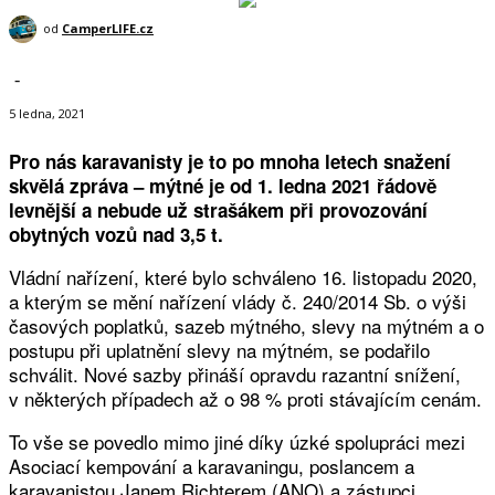
od
CamperLIFE.cz
-
5 ledna, 2021
Pro nás karavanisty je to po mnoha letech snažení
skvělá zpráva – mýtné je od 1. ledna 2021 řádově
levnější a nebude už strašákem při provozování
obytných vozů nad 3,5 t.
Vládní nařízení, které bylo schváleno 16. listopadu 2020,
a kterým se mění nařízení vlády č. 240/2014 Sb. o výši
časových poplatků, sazeb mýtného, slevy na mýtném a o
postupu při uplatnění slevy na mýtném, se podařilo
schválit. Nové sazby přináší opravdu razantní snížení,
v některých případech až o 98 % proti stávajícím cenám.
To vše se povedlo mimo jiné díky úzké spolupráci mezi
Asociací kempování a karavaningu, poslancem a
karavanistou Janem Richterem (ANO) a zástupci