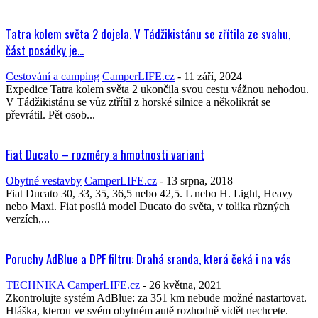
Tatra kolem světa 2 dojela. V Tádžikistánu se zřítila ze svahu,
část posádky je...
Cestování a camping
CamperLIFE.cz
-
11 září, 2024
Expedice Tatra kolem světa 2 ukončila svou cestu vážnou nehodou.
V Tádžikistánu se vůz ztřítil z horské silnice a několikrát se
převrátil. Pět osob...
Fiat Ducato – rozměry a hmotnosti variant
Obytné vestavby
CamperLIFE.cz
-
13 srpna, 2018
Fiat Ducato 30, 33, 35, 36,5 nebo 42,5. L nebo H. Light, Heavy
nebo Maxi. Fiat posílá model Ducato do světa, v tolika různých
verzích,...
Poruchy AdBlue a DPF filtru: Drahá sranda, která čeká i na vás
TECHNIKA
CamperLIFE.cz
-
26 května, 2021
Zkontrolujte systém AdBlue: za 351 km nebude možné nastartovat.
Hláška, kterou ve svém obytném autě rozhodně vidět nechcete.