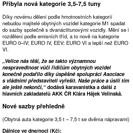
Přibyla nová kategorie 3,5-7,5 tuny
Díky novému dělení podle hmotnostních kategorií
nebudou majitelé obytných vozidel kategorie M1 spadat
do sazby společně s dvanáctitunovými vozidly. Mění se i
rozdělení podle emisních tříd, a to nově na kategorie
EURO 0–IV; EURO IV, EEV; EURO VI a lepší než EURO
VI.
„Velice nás těší, že se takto významnou
nespravedlnost vůči řidičům obytných vozidel
konečně podařilo díky úspěšné spolupráci Asociace
s vládními představiteli vyřešit. Naše práce a úsilí tím
ale ještě nekončí,“
dodává karavanistka a další z
hlavních zakladatelů AKK ČR Klára Hájek Velinská.
Nové sazby přehledně
(Obytná auta kategorie 3,5 t – 7,5 t se dvěma nápravami)
Dálnice ve dne/noci (Kč):