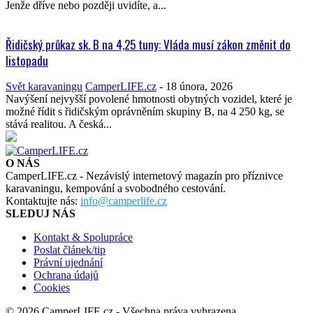
Jenže dříve nebo později uvidíte, a...
Řidičský průkaz sk. B na 4,25 tuny: Vláda musí zákon změnit do
listopadu
Svět karavaningu
CamperLIFE.cz
-
18 února, 2026
Navýšení nejvyšší povolené hmotnosti obytných vozidel, které je
možné řídit s řidičským oprávněním skupiny B, na 4 250 kg, se
stává realitou. A česká...
O NÁS
CamperLIFE.cz - Nezávislý internetový magazín pro příznivce
karavaningu, kempování a svobodného cestování.
Kontaktujte nás:
info@camperlife.cz
SLEDUJ NÁS
Kontakt & Spolupráce
Poslat článek/tip
Právní ujednání
Ochrana údajů
Cookies
© 2026 CamperLIFE.cz - Všechna práva vyhrazena.