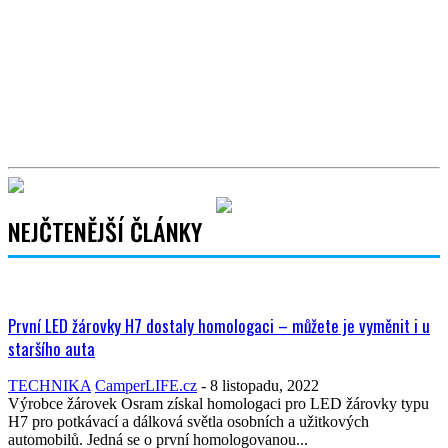
NEJČTENĚJŠÍ ČLÁNKY
První LED žárovky H7 dostaly homologaci – můžete je vyměnit i u
staršího auta
TECHNIKA
CamperLIFE.cz
-
8 listopadu, 2022
Výrobce žárovek Osram získal homologaci pro LED žárovky typu
H7 pro potkávací a dálková světla osobních a užitkových
automobilů. Jedná se o první homologovanou...