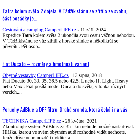
Tatra kolem světa 2 dojela. V Tádžikistánu se zřítila ze svahu,
část posádky je...
Cestování a camping
CamperLIFE.cz
-
11 září, 2024
Expedice Tatra kolem světa 2 ukončila svou cestu vážnou nehodou.
V Tádžikistánu se vůz ztřítil z horské silnice a několikrát se
převrátil. Pět osob...
Fiat Ducato – rozměry a hmotnosti variant
Obytné vestavby
CamperLIFE.cz
-
13 srpna, 2018
Fiat Ducato 30, 33, 35, 36,5 nebo 42,5. L nebo H. Light, Heavy
nebo Maxi. Fiat posílá model Ducato do světa, v tolika různých
verzích,...
Poruchy AdBlue a DPF filtru: Drahá sranda, která čeká i na vás
TECHNIKA
CamperLIFE.cz
-
26 května, 2021
Zkontrolujte systém AdBlue: za 351 km nebude možné nastartovat.
Hláška, kterou ve svém obytném autě rozhodně vidět nechcete.
Jenže dříve nebo později uvidíte, a...