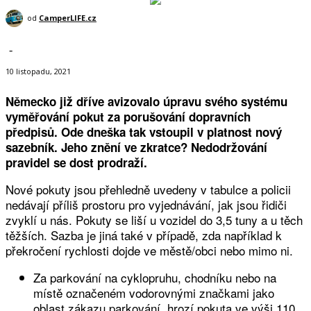
od
CamperLIFE.cz
-
10 listopadu, 2021
Německo již dříve avizovalo úpravu svého systému
vyměřování pokut za porušování dopravních
předpisů. Ode dneška tak vstoupil v platnost nový
sazebník. Jeho znění ve zkratce? Nedodržování
pravidel se dost prodraží.
Nové pokuty jsou přehledně uvedeny v tabulce a policii
nedávají příliš prostoru pro vyjednávání, jak jsou řidiči
zvyklí u nás. Pokuty se liší u vozidel do 3,5 tuny a u těch
těžších. Sazba je jiná také v případě, zda například k
překročení rychlosti dojde ve městě/obci nebo mimo ni.
Za parkování na cyklopruhu, chodníku nebo na
místě označeném vodorovnými značkami jako
oblast zákazu parkování, hrozí pokuta ve výši 110