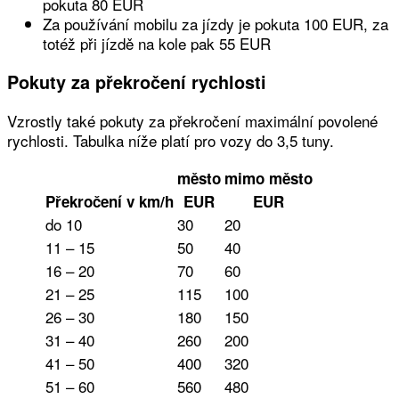
pokuta 80 EUR
Za používání mobilu za jízdy je pokuta 100 EUR, za
totéž při jízdě na kole pak 55 EUR
Pokuty za překročení rychlosti
Vzrostly také pokuty za překročení maximální povolené
rychlosti. Tabulka níže platí pro vozy do 3,5 tuny.
město
mimo město
Překročení v km/h
EUR
EUR
do 10
30
20
11 – 15
50
40
16 – 20
70
60
21 – 25
115
100
26 – 30
180
150
31 – 40
260
200
41 – 50
400
320
51 – 60
560
480