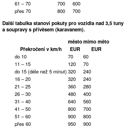
61 – 70
700
600
přes 70
800
700
Další tabulka stanoví pokuty pro vozidla nad 3,5 tuny
a soupravy s přívěsem (karavanem).
město
mimo měto
Překročení v km/h
EUR
EUR
do 10
70
60
11 – 15
120
70
do 15 (déle než 5 minut)
320
240
16 – 20
320
240
21 – 25
360
280
26 – 30
480
400
31 – 40
640
560
41 – 50
800
700
51 – 60
900
800
přes 60
950
900