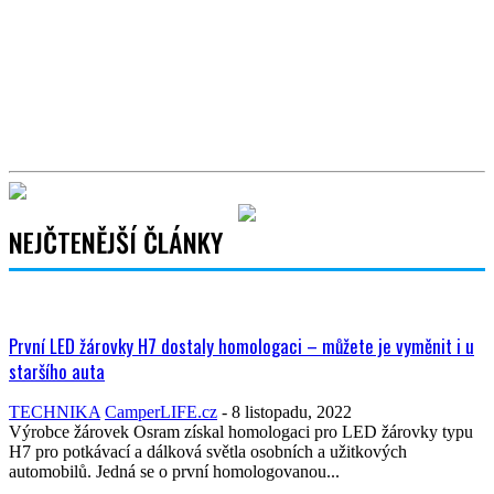
NEJČTENĚJŠÍ ČLÁNKY
První LED žárovky H7 dostaly homologaci – můžete je vyměnit i u
staršího auta
TECHNIKA
CamperLIFE.cz
-
8 listopadu, 2022
Výrobce žárovek Osram získal homologaci pro LED žárovky typu
H7 pro potkávací a dálková světla osobních a užitkových
automobilů. Jedná se o první homologovanou...