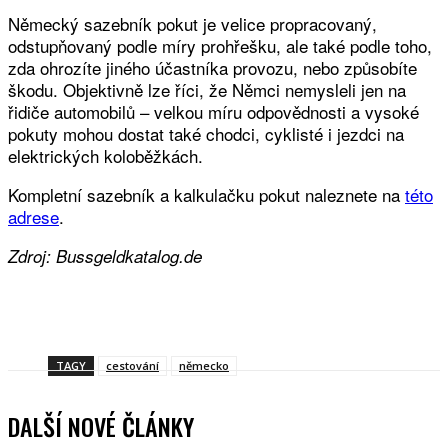
Německý sazebník pokut je velice propracovaný,
odstupňovaný podle míry prohřešku, ale také podle toho,
zda ohrozíte jiného účastníka provozu, nebo způsobíte
škodu. Objektivně lze říci, že Němci nemysleli jen na
řidiče automobilů – velkou míru odpovědnosti a vysoké
pokuty mohou dostat také chodci, cyklisté i jezdci na
elektrických koloběžkách.
Kompletní sazebník a kalkulačku pokut naleznete na
této
adrese
.
Zdroj: Bussgeldkatalog.de
Facebook
Twitter
WhatsApp
Viber
TAGY
cestování
německo
DALŠÍ NOVÉ ČLÁNKY