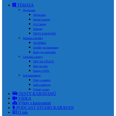
TÉMATA
Obytná auta
Obytná auta
Obytné vestavby
4×4 Camper
Karavany
TESTY KARAVANŮ
Technika a doplňky
TECHNIKA
Doplňky pro karavaning
Knihy pro cestovatele
Cestování a kempy
TIPY NA VÝLETY
Rady na cestu
Kempy a STPL
Svět karavaningu
Firmy a prodejci
Lidé a rozhovory
Výstavy a srazy
TESTY KARAVANŮ
VIDEA
Výlety s karavanem
PODCAST STUDIO KARAVAN
O nás