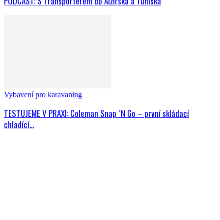
PODCAST: S Transporterem do Alžírska a Tuniska
Vybavení pro karavaning
TESTUJEME V PRAXI: Coleman Snap `N Go – první skládací
chladící...