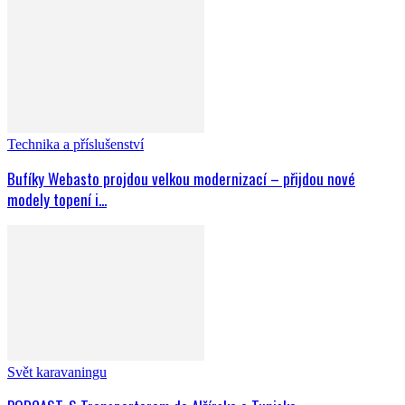
Technika a příslušenství
Bufíky Webasto projdou velkou modernizací – přijdou nové
modely topení i...
Svět karavaningu