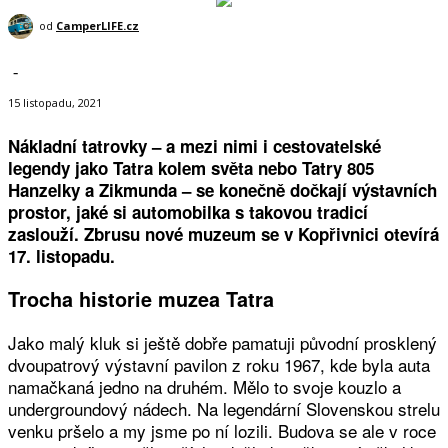
od
CamperLIFE.cz
-
15 listopadu, 2021
Nákladní tatrovky – a mezi nimi i cestovatelské
legendy jako Tatra kolem světa nebo Tatry 805
Hanzelky a Zikmunda – se konečně dočkají výstavních
prostor, jaké si automobilka s takovou tradicí
zaslouží. Zbrusu nové muzeum se v Kopřivnici otevírá
17. listopadu.
Trocha historie muzea Tatra
Jako malý kluk si ještě dobře pamatuji původní prosklený
dvoupatrový výstavní pavilon z roku 1967, kde byla auta
namačkaná jedno na druhém. Mělo to svoje kouzlo a
undergroundový nádech. Na legendární Slovenskou strelu
venku pršelo a my jsme po ní lozili. Budova se ale v roce