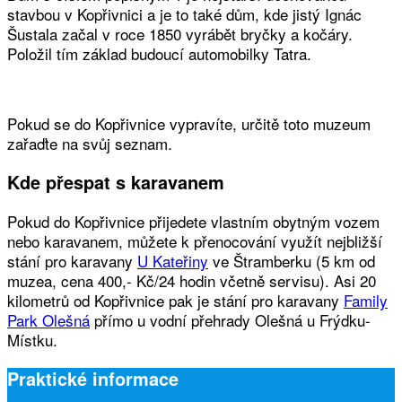
stavbou v Kopřivnici a je to také dům, kde jistý Ignác
Šustala začal v roce 1850 vyrábět bryčky a kočáry.
Položil tím základ budoucí automobilky Tatra.
Pokud se do Kopřivnice vypravíte, určitě toto muzeum
zařaďte na svůj seznam.
Kde přespat s karavanem
Pokud do Kopřivnice přijedete vlastním obytným vozem
nebo karavanem, můžete k přenocování využít nejbližší
stání pro karavany
U Kateřiny
ve Štramberku (5 km od
muzea, cena 400,- Kč/24 hodin včetně servisu). Asi 20
kilometrů od Kopřivnice pak je stání pro karavany
Family
Park Olešná
přímo u vodní přehrady Olešná u Frýdku-
Místku.
Praktické informace