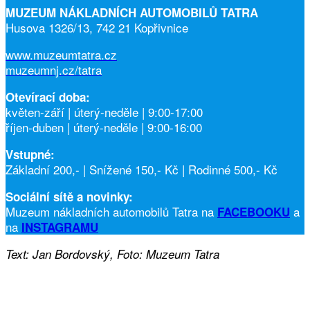
MUZEUM NÁKLADNÍCH AUTOMOBILŮ TATRA
Husova 1326/13, 742 21 Kopřivnice
www.muzeumtatra.cz
muzeumnj.cz/tatra
Otevírací doba:
květen-září | úterý-neděle | 9:00-17:00
říjen-duben | úterý-neděle | 9:00-16:00
Vstupné:
Základní 200,- | Snížené 150,- Kč | Rodinné 500,- Kč
Sociální sítě a novinky:
Muzeum nákladních automobilů Tatra na
a
FACEBOOKU
na
INSTAGRAMU
Text: Jan Bordovský, Foto: Muzeum Tatra
Facebook
Twitter
WhatsApp
Viber