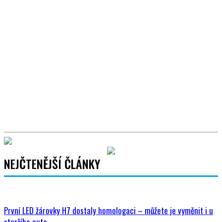
NEJČTENĚJŠÍ ČLÁNKY
První LED žárovky H7 dostaly homologaci – můžete je vyměnit i u
staršího auta