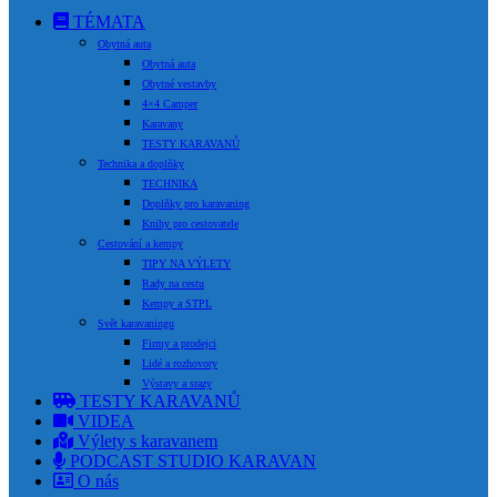
TÉMATA
Obytná auta
Obytná auta
Obytné vestavby
4×4 Camper
Karavany
TESTY KARAVANŮ
Technika a doplňky
TECHNIKA
Doplňky pro karavaning
Knihy pro cestovatele
Cestování a kempy
TIPY NA VÝLETY
Rady na cestu
Kempy a STPL
Svět karavaningu
Firmy a prodejci
Lidé a rozhovory
Výstavy a srazy
TESTY KARAVANŮ
VIDEA
Výlety s karavanem
PODCAST STUDIO KARAVAN
O nás