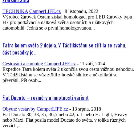
TECHNIKA
CamperLIFE.cz
-
8 listopadu, 2022
Výrobce žárovek Osram získal homologaci pro LED žárovky typu
H7 pro potkávací a dálková světla osobních a užitkových
automobilů. Jedná se o první homologovanou...
Tatra kolem světa 2 dojela. V Tádžikistánu se zřítila ze svahu,
část posádky je...
Cestování a camping
CamperLIFE.cz
-
11 září, 2024
Expedice Tatra kolem světa 2 ukončila svou cestu vážnou nehodou.
V Tádžikistánu se vůz ztřítil z horské silnice a několikrát se
převrátil. Pět osob...
Fiat Ducato – rozměry a hmotnosti variant
Obytné vestavby
CamperLIFE.cz
-
13 srpna, 2018
Fiat Ducato 30, 33, 35, 36,5 nebo 42,5. L nebo H. Light, Heavy
nebo Maxi. Fiat posílá model Ducato do světa, v tolika různých
verzích,...