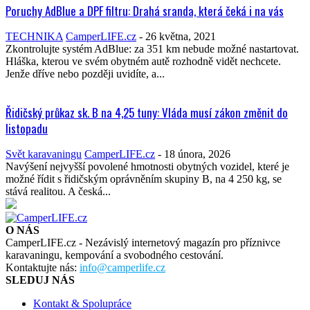
Poruchy AdBlue a DPF filtru: Drahá sranda, která čeká i na vás
TECHNIKA
CamperLIFE.cz
-
26 května, 2021
Zkontrolujte systém AdBlue: za 351 km nebude možné nastartovat.
Hláška, kterou ve svém obytném autě rozhodně vidět nechcete.
Jenže dříve nebo později uvidíte, a...
Řidičský průkaz sk. B na 4,25 tuny: Vláda musí zákon změnit do
listopadu
Svět karavaningu
CamperLIFE.cz
-
18 února, 2026
Navýšení nejvyšší povolené hmotnosti obytných vozidel, které je
možné řídit s řidičským oprávněním skupiny B, na 4 250 kg, se
stává realitou. A česká...
O NÁS
CamperLIFE.cz - Nezávislý internetový magazín pro příznivce
karavaningu, kempování a svobodného cestování.
Kontaktujte nás:
info@camperlife.cz
SLEDUJ NÁS
Kontakt & Spolupráce