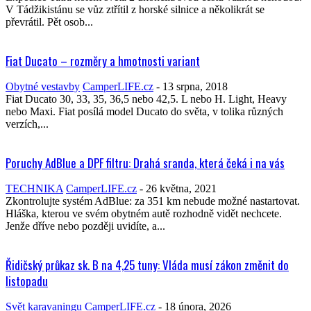
V Tádžikistánu se vůz ztřítil z horské silnice a několikrát se
převrátil. Pět osob...
Fiat Ducato – rozměry a hmotnosti variant
Obytné vestavby
CamperLIFE.cz
-
13 srpna, 2018
Fiat Ducato 30, 33, 35, 36,5 nebo 42,5. L nebo H. Light, Heavy
nebo Maxi. Fiat posílá model Ducato do světa, v tolika různých
verzích,...
Poruchy AdBlue a DPF filtru: Drahá sranda, která čeká i na vás
TECHNIKA
CamperLIFE.cz
-
26 května, 2021
Zkontrolujte systém AdBlue: za 351 km nebude možné nastartovat.
Hláška, kterou ve svém obytném autě rozhodně vidět nechcete.
Jenže dříve nebo později uvidíte, a...
Řidičský průkaz sk. B na 4,25 tuny: Vláda musí zákon změnit do
listopadu
Svět karavaningu
CamperLIFE.cz
-
18 února, 2026