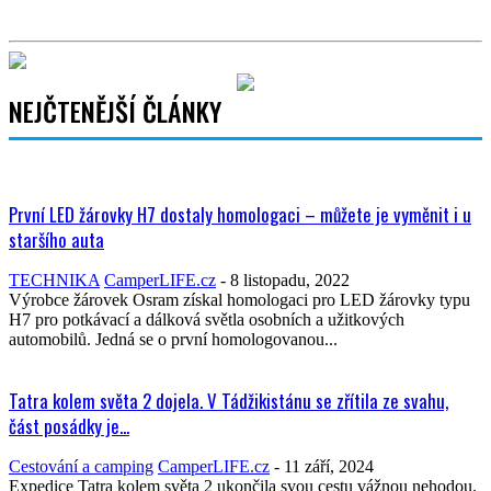
NEJČTENĚJŠÍ ČLÁNKY
První LED žárovky H7 dostaly homologaci – můžete je vyměnit i u
staršího auta
TECHNIKA
CamperLIFE.cz
-
8 listopadu, 2022
Výrobce žárovek Osram získal homologaci pro LED žárovky typu
H7 pro potkávací a dálková světla osobních a užitkových
automobilů. Jedná se o první homologovanou...
Tatra kolem světa 2 dojela. V Tádžikistánu se zřítila ze svahu,
část posádky je...
Cestování a camping
CamperLIFE.cz
-
11 září, 2024
Expedice Tatra kolem světa 2 ukončila svou cestu vážnou nehodou.