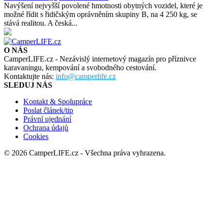
Navýšení nejvyšší povolené hmotnosti obytných vozidel, které je
možné řídit s řidičským oprávněním skupiny B, na 4 250 kg, se
stává realitou. A česká...
O NÁS
CamperLIFE.cz - Nezávislý internetový magazín pro příznivce
karavaningu, kempování a svobodného cestování.
Kontaktujte nás:
info@camperlife.cz
SLEDUJ NÁS
Kontakt & Spolupráce
Poslat článek/tip
Právní ujednání
Ochrana údajů
Cookies
© 2026 CamperLIFE.cz - Všechna práva vyhrazena.