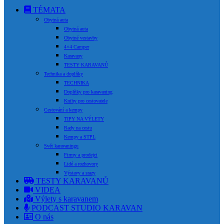
TÉMATA
Obytná auta
Obytná auta
Obytné vestavby
4×4 Camper
Karavany
TESTY KARAVANŮ
Technika a doplňky
TECHNIKA
Doplňky pro karavaning
Knihy pro cestovatele
Cestování a kempy
TIPY NA VÝLETY
Rady na cestu
Kempy a STPL
Svět karavaningu
Firmy a prodejci
Lidé a rozhovory
Výstavy a srazy
TESTY KARAVANŮ
VIDEA
Výlety s karavanem
PODCAST STUDIO KARAVAN
O nás