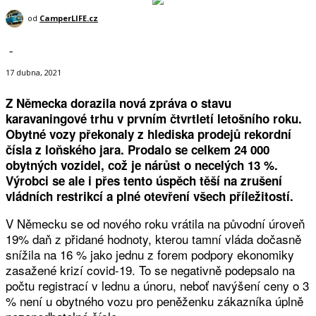
od
CamperLIFE.cz
-
17 dubna, 2021
Z Německa dorazila nová zpráva o stavu
karavaningové trhu v prvním čtvrtletí letošního roku.
Obytné vozy překonaly z hlediska prodejů rekordní
čísla z loňského jara. Prodalo se celkem 24 000
obytných vozidel, což je nárůst o necelých 13 %.
Výrobci se ale i přes tento úspěch těší na zrušení
vládních restrikcí a plné otevření všech příležitostí.
V Německu se od nového roku vrátila na původní úroveň
19% daň z přidané hodnoty, kterou tamní vláda dočasně
snížila na 16 % jako jednu z forem podpory ekonomiky
zasažené krizí covid-19. To se negativně podepsalo na
počtu registrací v lednu a únoru, neboť navýšení ceny o 3
% není u obytného vozu pro peněženku zákazníka úplně