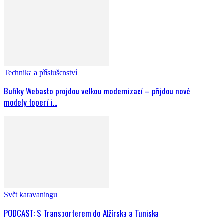
Technika a příslušenství
Bufíky Webasto projdou velkou modernizací – přijdou nové
modely topení i...
Svět karavaningu
PODCAST: S Transporterem do Alžírska a Tuniska