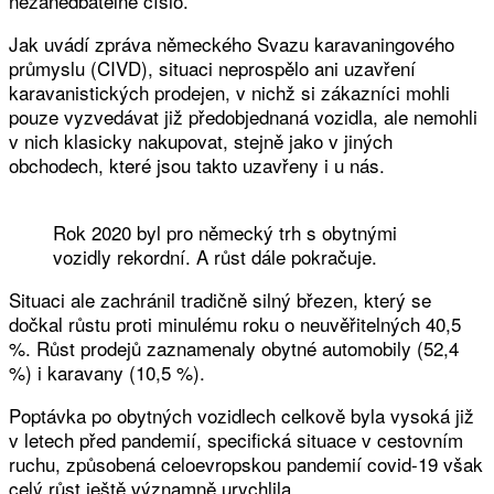
nezanedbatelné číslo.
Jak uvádí zpráva německého Svazu karavaningového
průmyslu (CIVD), situaci neprospělo ani uzavření
karavanistických prodejen, v nichž si zákazníci mohli
pouze vyzvedávat již předobjednaná vozidla, ale nemohli
v nich klasicky nakupovat, stejně jako v jiných
obchodech, které jsou takto uzavřeny i u nás.
Rok 2020 byl pro německý trh s obytnými
vozidly rekordní. A růst dále pokračuje.
Situaci ale zachránil tradičně silný březen, který se
dočkal růstu proti minulému roku o neuvěřitelných 40,5
%. Růst prodejů zaznamenaly obytné automobily (52,4
%) i karavany (10,5 %).
Poptávka po obytných vozidlech celkově byla vysoká již
v letech před pandemií, specifická situace v cestovním
ruchu, způsobená celoevropskou pandemií covid-19 však
celý růst ještě významně urychlila.