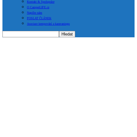
Kontakt & Spolupráce
O CamperLIFE.cz
Napište nám
POSLAT ČLÁNEK
Asociace kempování a karavaningu