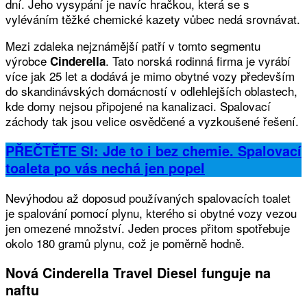
dní. Jeho vysypání je navíc hračkou, která se s
vyléváním těžké chemické kazety vůbec nedá srovnávat.
Mezi zdaleka nejznámější patří v tomto segmentu
výrobce
. Tato norská rodinná firma je vyrábí
Cinderella
více jak 25 let a dodává je mimo obytné vozy především
do skandinávských domácností v odlehlejších oblastech,
kde domy nejsou připojené na kanalizaci. Spalovací
záchody tak jsou velice osvědčené a vyzkoušené řešení.
PŘEČTĚTE SI: Jde to i bez chemie. Spalovací
toaleta po vás nechá jen popel
Nevýhodou až doposud používaných spalovacích toalet
je spalování pomocí plynu, kterého si obytné vozy vezou
jen omezené množství. Jeden proces přitom spotřebuje
okolo 180 gramů plynu, což je poměrně hodně.
Nová Cinderella Travel Diesel funguje na
naftu