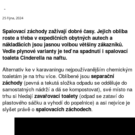
-
25 října, 2024
Spalovací záchody zažívají dobré časy. Jejich obliba
roste a třeba v expedičních obytných autech a
náklaďácích jsou jasnou volbou většiny zákazníků.
Vedle plynové varianty je teď na spadnutí i spalovací
toaleta Cinderella na naftu.
Alternativ ke v karavaningu nejpoužívanějším chemickým
toaletám je na trhu více. Oblíbené jsou
separační
(pevná a tekutá složka odpadu se odděluje do
záchody
samostatných nádrží a dá se kompostovat), své místo na
trhu si hledají
(odpad se zataví do
zavařovací toalety
plastového sáčku a vyhodí do popelnice) a asi nejvíce je
slyšet právě o
.
spalovacích záchodech