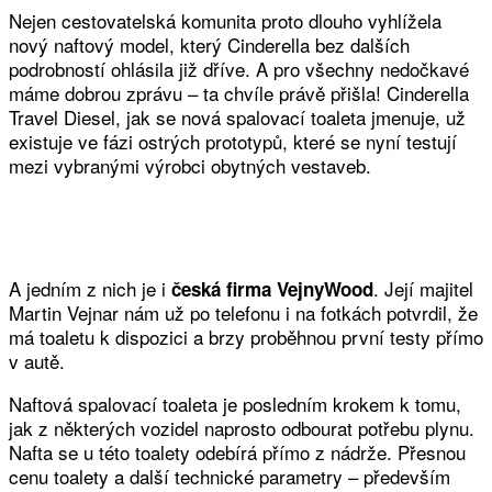
Nejen cestovatelská komunita proto dlouho vyhlížela
nový naftový model, který Cinderella bez dalších
podrobností ohlásila již dříve. A pro všechny nedočkavé
máme dobrou zprávu – ta chvíle právě přišla! Cinderella
Travel Diesel, jak se nová spalovací toaleta jmenuje, už
existuje ve fázi ostrých prototypů, které se nyní testují
mezi vybranými výrobci obytných vestaveb.
A jedním z nich je i
. Její majitel
česká firma VejnyWood
Martin Vejnar nám už po telefonu i na fotkách potvrdil, že
má toaletu k dispozici a brzy proběhnou první testy přímo
v autě.
Naftová spalovací toaleta je posledním krokem k tomu,
jak z některých vozidel naprosto odbourat potřebu plynu.
Nafta se u této toalety odebírá přímo z nádrže. Přesnou
cenu toalety a další technické parametry – především