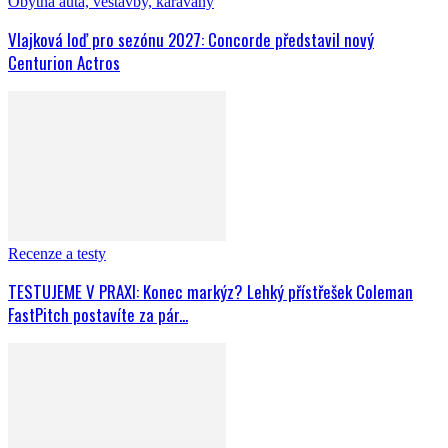
Obytná auta, vestavby, karavany
Vlajková loď pro sezónu 2027: Concorde představil nový
Centurion Actros
Recenze a testy
TESTUJEME V PRAXI: Konec markýz? Lehký přístřešek Coleman
FastPitch postavíte za pár...