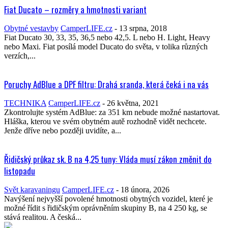
Fiat Ducato – rozměry a hmotnosti variant
Obytné vestavby
CamperLIFE.cz
-
13 srpna, 2018
Fiat Ducato 30, 33, 35, 36,5 nebo 42,5. L nebo H. Light, Heavy
nebo Maxi. Fiat posílá model Ducato do světa, v tolika různých
verzích,...
Poruchy AdBlue a DPF filtru: Drahá sranda, která čeká i na vás
TECHNIKA
CamperLIFE.cz
-
26 května, 2021
Zkontrolujte systém AdBlue: za 351 km nebude možné nastartovat.
Hláška, kterou ve svém obytném autě rozhodně vidět nechcete.
Jenže dříve nebo později uvidíte, a...
Řidičský průkaz sk. B na 4,25 tuny: Vláda musí zákon změnit do
listopadu
Svět karavaningu
CamperLIFE.cz
-
18 února, 2026
Navýšení nejvyšší povolené hmotnosti obytných vozidel, které je
možné řídit s řidičským oprávněním skupiny B, na 4 250 kg, se
stává realitou. A česká...