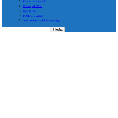
Kontakt & Spolupráce
O CamperLIFE.cz
Napište nám
POSLAT ČLÁNEK
Asociace kempování a karavaningu