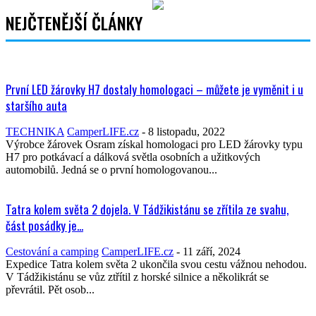
NEJČTENĚJŠÍ ČLÁNKY
První LED žárovky H7 dostaly homologaci – můžete je vyměnit i u
staršího auta
TECHNIKA
CamperLIFE.cz
-
8 listopadu, 2022
Výrobce žárovek Osram získal homologaci pro LED žárovky typu
H7 pro potkávací a dálková světla osobních a užitkových
automobilů. Jedná se o první homologovanou...
Tatra kolem světa 2 dojela. V Tádžikistánu se zřítila ze svahu,
část posádky je...
Cestování a camping
CamperLIFE.cz
-
11 září, 2024
Expedice Tatra kolem světa 2 ukončila svou cestu vážnou nehodou.
V Tádžikistánu se vůz ztřítil z horské silnice a několikrát se
převrátil. Pět osob...