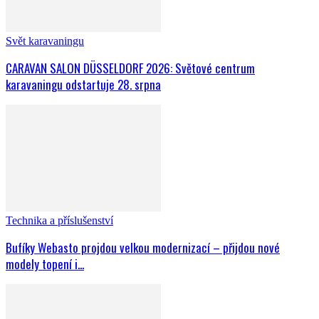
Svět karavaningu
CARAVAN SALON DÜSSELDORF 2026: Světové centrum
karavaningu odstartuje 28. srpna
Technika a příslušenství
Bufíky Webasto projdou velkou modernizací – přijdou nové
modely topení i...