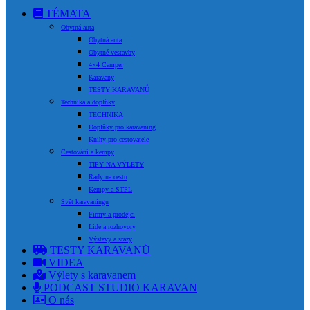
TÉMATA
Obytná auta
Obytná auta
Obytné vestavby
4×4 Camper
Karavany
TESTY KARAVANŮ
Technika a doplňky
TECHNIKA
Doplňky pro karavaning
Knihy pro cestovatele
Cestování a kempy
TIPY NA VÝLETY
Rady na cestu
Kempy a STPL
Svět karavaningu
Firmy a prodejci
Lidé a rozhovory
Výstavy a srazy
TESTY KARAVANŮ
VIDEA
Výlety s karavanem
PODCAST STUDIO KARAVAN
O nás