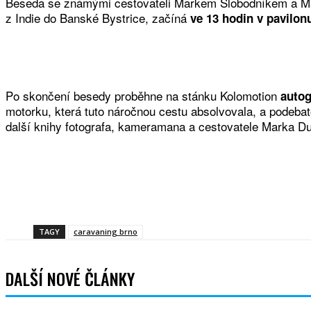
Beseda se známými cestovateli Markem Slobodníkem a Mark
z Indie do Banské Bystrice, začíná
ve 13 hodin v pavilon
Po skončení besedy proběhne na stánku Kolomotion
autog
motorku, která tuto náročnou cestu absolvovala, a podebat
další knihy fotografa, kameramana a cestovatele Marka D
Sdíle
TAGY
caravaning brno
DALŠÍ NOVÉ ČLÁNKY