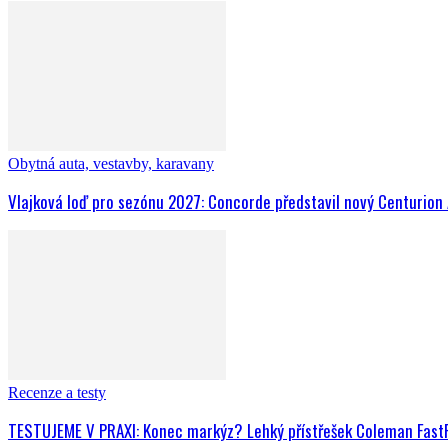
Obytná auta, vestavby, karavany
Vlajková loď pro sezónu 2027: Concorde představil nový Centurion
Recenze a testy
TESTUJEME V PRAXI: Konec markýz? Lehký přístřešek Coleman FastPi