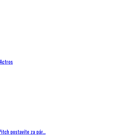
 Actros
tch postavíte za pár...