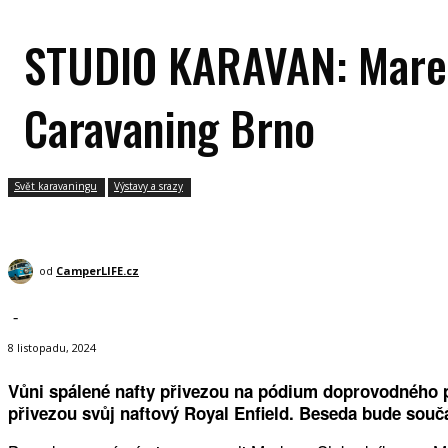
STUDIO KARAVAN: Marek 
Caravaning Brno
Svět karavaningu
Výstavy a srazy
od
CamperLIFE.cz
-
8 listopadu, 2024
Vůni spálené nafty přivezou na pódium doprovodného 
přivezou svůj naftový Royal Enfield. Beseda bude souč