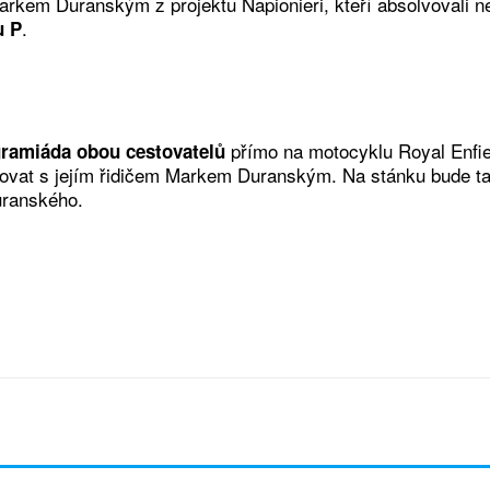
em Duranským z projektu Napionieri, kteří absolvovali ne
.
u P
přímo na motocyklu Royal Enfie
ramiáda obou cestovatelů
ovat s jejím řidičem Markem Duranským. Na stánku bude také
uranského.
t
Facebook
Twitter
WhatsApp
Emai