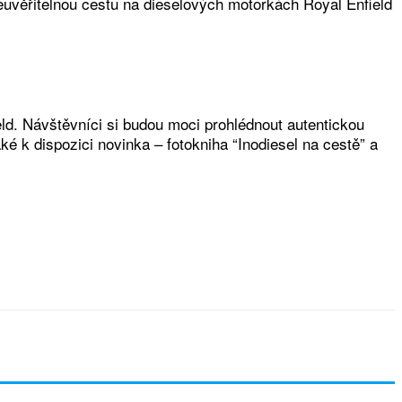
uvěřitelnou cestu na dieselových motorkách Royal Enfield
ld. Návštěvníci si budou moci prohlédnout autentickou
 k dispozici novinka – fotokniha “Inodiesel na cestě” a
l