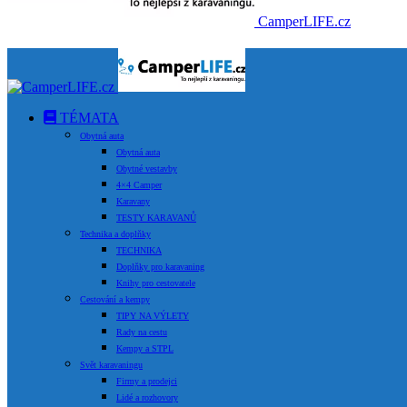
CamperLIFE.cz
TÉMATA
Obytná auta
Obytná auta
Obytné vestavby
4×4 Camper
Karavany
TESTY KARAVANŮ
Technika a doplňky
TECHNIKA
Doplňky pro karavaning
Knihy pro cestovatele
Cestování a kempy
TIPY NA VÝLETY
Rady na cestu
Kempy a STPL
Svět karavaningu
Firmy a prodejci
Lidé a rozhovory