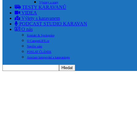
Výstavy a srazy
TESTY KARAVANŮ
VIDEA
Výlety s karavanem
PODCAST STUDIO KARAVAN
O nás
Kontakt & Spolupráce
O CamperLIFE.cz
Napište nám
POSLAT ČLÁNEK
Asociace kempování a karavaningu