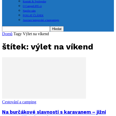
Kontakt & Spolupráce
O CamperLIFE.cz
Napište nám
POSLAT ČLÁNEK
Asociace kempování a karavaningu
Domů
Tagy
Výlet na víkend
štítek: výlet na víkend
Cestování a camping
Na burčákové slavnosti s karavanem – jižní