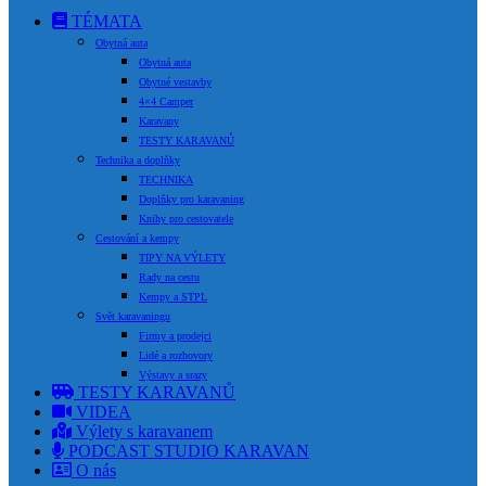
TÉMATA
Obytná auta
Obytná auta
Obytné vestavby
4×4 Camper
Karavany
TESTY KARAVANŮ
Technika a doplňky
TECHNIKA
Doplňky pro karavaning
Knihy pro cestovatele
Cestování a kempy
TIPY NA VÝLETY
Rady na cestu
Kempy a STPL
Svět karavaningu
Firmy a prodejci
Lidé a rozhovory
Výstavy a srazy
TESTY KARAVANŮ
VIDEA
Výlety s karavanem
PODCAST STUDIO KARAVAN
O nás