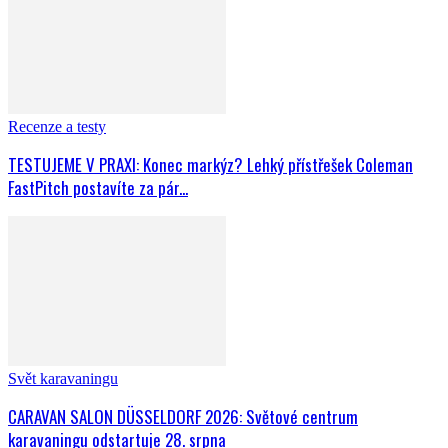
Obytná auta, vestavby, karavany
Vlajková loď pro sezónu 2027: Concorde představil nový
Centurion Actros
Recenze a testy
TESTUJEME V PRAXI: Konec markýz? Lehký přístřešek Coleman
FastPitch postavíte za pár...