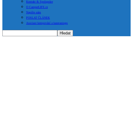
Kontakt & Spolupráce
O CamperLIFE.cz
Napište nám
POSLAT ČLÁNEK
Asociace kempování a karavaningu