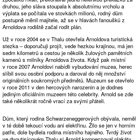
druhou, jeho sláva stoupala k absolutnímu vrcholu a
výplata se počítala ve stovkách milionů, rodný dům
postupně měnil majitele, až se v hlavách fanoušků z
Arnoldova rodiště začal rodit plán.
Už v roce 2004 se v Thalu otevřela Arnoldova turistická
stezka – doporučuji projít, vede hezkou krajinou, má jen
sedm kilometrů a cestou je několik žulových pamětních
kamenů s milníky Arnoldova života. Když pak místní
v roce 2007 Arnoldovi nabídli vybudování muzea, herec
slíbil svou osobní podporu a daroval do něj množství
originálních soukromých předmětů. Muzeum se otevřelo
v roce 2011 v den hercových narozenin a je dodnes
jediným oficiálním muzeem této celebrity. Arnold se zde
také několikrát ročně vrací za svými přáteli.
Dům, který rodina Schwarzeneggerových obývala, neměl
v té době tekoucí vodu ani elektřinu. Žilo se jen v horním
patře, dole bydlela rodina místního hajného. Tvrdý život
ve dvoutisícovém Thalu si Arnold kompenzoval plakáty