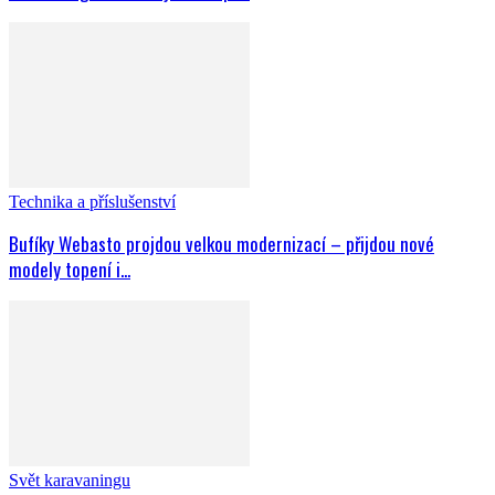
Svět karavaningu
CARAVAN SALON DÜSSELDORF 2026: Světové centrum
karavaningu odstartuje 28. srpna
Technika a příslušenství
Bufíky Webasto projdou velkou modernizací – přijdou nové
modely topení i...