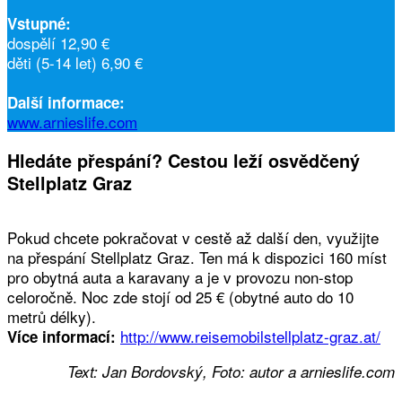
Vstupné:
dospělí 12,90 €
děti (5-14 let) 6,90 €
Další informace:
www.arnieslife.com
Hledáte přespání? Cestou leží osvědčený
Stellplatz Graz
Pokud chcete pokračovat v cestě až další den, využijte
na přespání Stellplatz Graz. Ten má k dispozici 160 míst
pro obytná auta a karavany a je v provozu non-stop