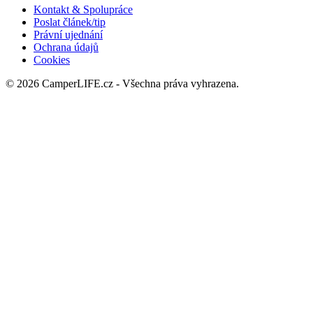
O NÁS
CamperLIFE.cz - Nezávislý internetový magazín pro příznivce
karavaningu, kempování a svobodného cestování.
Kontaktujte nás:
info@camperlife.cz
SLEDUJ NÁS
Kontakt & Spolupráce
Poslat článek/tip
Právní ujednání
Ochrana údajů
Cookies
© 2026 CamperLIFE.cz - Všechna práva vyhrazena.