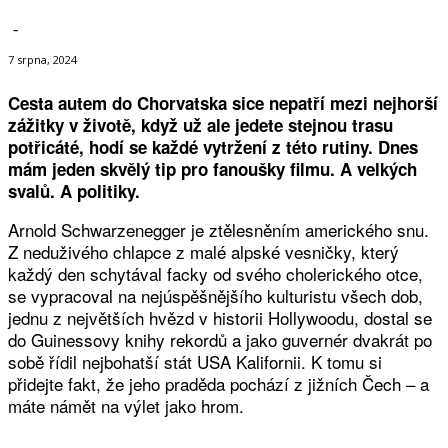
-
7 srpna, 2024
Cesta autem do Chorvatska sice nepatří mezi nejhorší
zážitky v životě, když už ale jedete stejnou trasu
potřicáté, hodí se každé vytržení z této rutiny. Dnes
mám jeden skvělý tip pro fanoušky filmu. A velkých
svalů. A politiky.
Arnold Schwarzenegger je ztělesněním amerického snu.
Z neduživého chlapce z malé alpské vesničky, který
každý den schytával facky od svého cholerického otce,
se vypracoval na nejúspěšnějšího kulturistu všech dob,
jednu z největších hvězd v historii Hollywoodu, dostal se
do Guinessovy knihy rekordů a jako guvernér dvakrát po
sobě řídil nejbohatší stát USA Kalifornii. K tomu si
přidejte fakt, že jeho praděda pochází z jižních Čech – a
máte námět na výlet jako hrom.