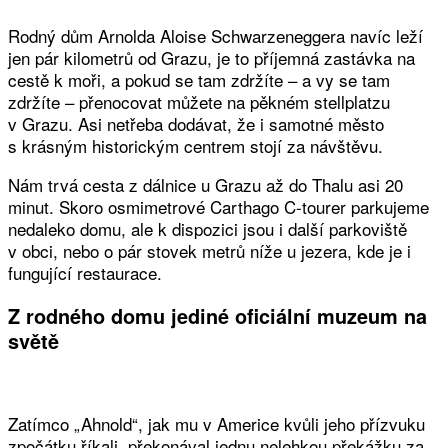
Rodný dům Arnolda Aloise Schwarzeneggera navíc leží
jen pár kilometrů od Grazu, je to příjemná zastávka na
cestě k moři, a pokud se tam zdržíte – a vy se tam
zdržíte – přenocovat můžete na pěkném stellplatzu
v Grazu. Asi netřeba dodávat, že i samotné město
s krásným historickým centrem stojí za návštěvu.
Nám trvá cesta z dálnice u Grazu až do Thalu asi 20
minut. Skoro osmimetrové Carthago C-tourer parkujeme
nedaleko domu, ale k dispozici jsou i další parkoviště
v obci, nebo o pár stovek metrů níže u jezera, kde je i
fungující restaurace.
Z rodného domu jediné oficiální muzeum na
světě
Zatímco „Ahnold“, jak mu v Americe kvůli jeho přízvuku
zpočátku říkali, překonával jednu nelehkou překážku za