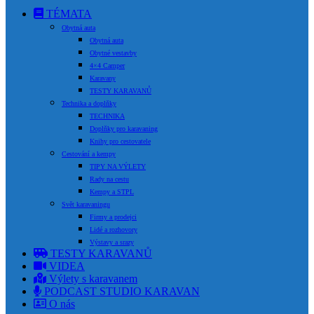
TÉMATA
Obytná auta
Obytná auta
Obytné vestavby
4×4 Camper
Karavany
TESTY KARAVANŮ
Technika a doplňky
TECHNIKA
Doplňky pro karavaning
Knihy pro cestovatele
Cestování a kempy
TIPY NA VÝLETY
Rady na cestu
Kempy a STPL
Svět karavaningu
Firmy a prodejci
Lidé a rozhovory
Výstavy a srazy
TESTY KARAVANŮ
VIDEA
Výlety s karavanem
PODCAST STUDIO KARAVAN
O nás