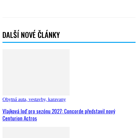
celoročně. Noc zde stojí od 25 € (obytné auto do 10
metrů délky).
http://www.reisemobilstellplatz-graz.at/
Více informací:
Text: Jan Bordovský, Foto: autor a arnieslife.com
Facebook
Twitter
WhatsApp
Viber
DALŠÍ NOVÉ ČLÁNKY