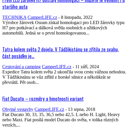
NEJČTENĚJŠÍ ČLÁNKY
První LED žárovky H7 dostaly homologaci – můžete je vyměnit i u
staršího auta
TECHNIKA
CamperLIFE.cz
-
8 listopadu, 2022
Výrobce žárovek Osram získal homologaci pro LED žárovky typu
H7 pro potkávací a dálková světla osobních a užitkových
automobilů. Jedná se o první homologovanou...
Tatra kolem světa 2 dojela. V Tádžikistánu se zřítila ze svahu,
část posádky je...
Cestování a camping
CamperLIFE.cz
-
11 září, 2024
Expedice Tatra kolem světa 2 ukončila svou cestu vážnou nehodou.
V Tádžikistánu se vůz ztřítil z horské silnice a několikrát se
převrátil. Pět osob...