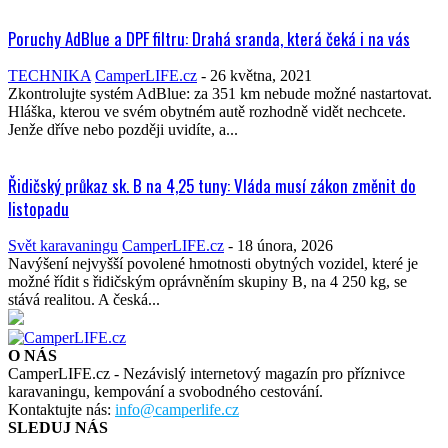
Fiat Ducato – rozměry a hmotnosti variant
Obytné vestavby
CamperLIFE.cz
-
13 srpna, 2018
Fiat Ducato 30, 33, 35, 36,5 nebo 42,5. L nebo H. Light, Heavy
nebo Maxi. Fiat posílá model Ducato do světa, v tolika různých
verzích,...
Poruchy AdBlue a DPF filtru: Drahá sranda, která čeká i na vás
TECHNIKA
CamperLIFE.cz
-
26 května, 2021
Zkontrolujte systém AdBlue: za 351 km nebude možné nastartovat.
Hláška, kterou ve svém obytném autě rozhodně vidět nechcete.
Jenže dříve nebo později uvidíte, a...
Řidičský průkaz sk. B na 4,25 tuny: Vláda musí zákon změnit do
listopadu
Svět karavaningu
CamperLIFE.cz
-
18 února, 2026
Navýšení nejvyšší povolené hmotnosti obytných vozidel, které je
možné řídit s řidičským oprávněním skupiny B, na 4 250 kg, se
stává realitou. A česká...