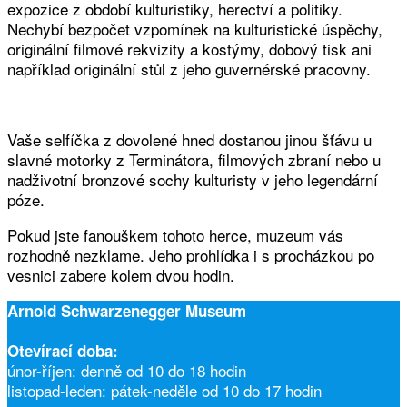
expozice z období kulturistiky, herectví a politiky.
Nechybí bezpočet vzpomínek na kulturistické úspěchy,
originální filmové rekvizity a kostýmy, dobový tisk ani
například originální stůl z jeho guvernérské pracovny.
Vaše selfíčka z dovolené hned dostanou jinou šťávu u
slavné motorky z Terminátora, filmových zbraní nebo u
nadživotní bronzové sochy kulturisty v jeho legendární
póze.
Pokud jste fanouškem tohoto herce, muzeum vás
rozhodně nezklame. Jeho prohlídka i s procházkou po
vesnici zabere kolem dvou hodin.
Arnold Schwarzenegger
Museum
Otevírací doba:
únor-říjen: denně od 10 do 18 hodin
listopad-leden: pátek-neděle od 10 do 17 hodin