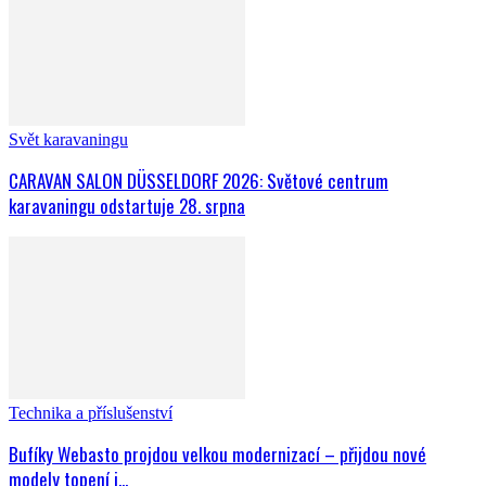
Svět karavaningu
CARAVAN SALON DÜSSELDORF 2026: Světové centrum
karavaningu odstartuje 28. srpna
Technika a příslušenství
Bufíky Webasto projdou velkou modernizací – přijdou nové
modely topení i...