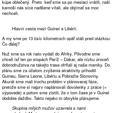
kúpe oblečený. Preto keď sme sa po mesiaci vrátili, naši
kamoši nás síce nadšene vítali, ale objímať sa moc
nechceli.
Hlavní cesta mezi Guineí a Libérií.
A my sme po 13 tisíc kilometroch opäť stáli pred otázkou:
Čo ďalej?
Nuž sme sa rok nato vydali do Afriky. Pôvodne sme
chceli ísť len po stopách Paríž – Dakar, ale nízku úroveň
dobrodružstva na takejto trase ofrflali aj naše mamky. Do
plánu sme za účelom zvýšenia atraktivity prihodili
Guineu, Sierra Leone, Libériu a Pobrežie Slonoviny.
Akurát sme mali trochu problém v plánovacej fáze,
pretože sme si najprv naplánovali dovolenky z práce (=
výpovede) a potom sme zistili, že v tom čase je v Guinei
obdobie dažďov. Takto nejako to obvykle plánujeme.
Skupina milých mužov uzavrela s nami