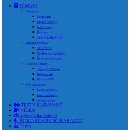
TÉMATA
Obytná auta
Obytná auta
Obytné vestavby
4×4 Camper
Karavany
TESTY KARAVANŮ
Technika a doplňky
TECHNIKA
Doplňky pro karavaning
Knihy pro cestovatele
Cestování a kempy
TIPY NA VÝLETY
Rady na cestu
Kempy a STPL
Svět karavaningu
Firmy a prodejci
Lidé a rozhovory
Výstavy a srazy
TESTY KARAVANŮ
VIDEA
Výlety s karavanem
PODCAST STUDIO KARAVAN
O nás