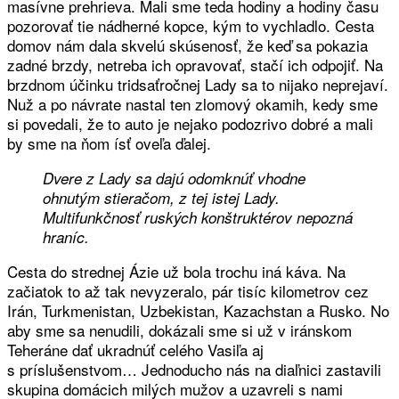
masívne prehrieva. Mali sme teda hodiny a hodiny času
pozorovať tie nádherné kopce, kým to vychladlo. Cesta
domov nám dala skvelú skúsenosť, že keď sa pokazia
zadné brzdy, netreba ich opravovať, stačí ich odpojiť. Na
brzdnom účinku tridsaťročnej Lady sa to nijako neprejaví.
Nuž a po návrate nastal ten zlomový okamih, kedy sme
si povedali, že to auto je nejako podozrivo dobré a mali
by sme na ňom ísť oveľa ďalej.
Dvere z Lady sa dajú odomknúť vhodne
ohnutým stieračom, z tej istej Lady.
Multifunkčnosť ruských konštruktérov nepozná
hraníc.
Cesta do strednej Ázie už bola trochu iná káva. Na
začiatok to až tak nevyzeralo, pár tisíc kilometrov cez
Irán, Turkmenistan, Uzbekistan, Kazachstan a Rusko. No
aby sme sa nenudili, dokázali sme si už v iránskom
Teheráne dať ukradnúť celého Vasiľa aj
s príslušenstvom… Jednoducho nás na diaľnici zastavili
skupina domácich milých mužov a uzavreli s nami