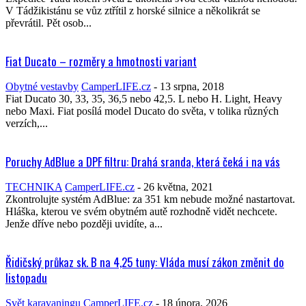
V Tádžikistánu se vůz ztřítil z horské silnice a několikrát se
převrátil. Pět osob...
Fiat Ducato – rozměry a hmotnosti variant
Obytné vestavby
CamperLIFE.cz
-
13 srpna, 2018
Fiat Ducato 30, 33, 35, 36,5 nebo 42,5. L nebo H. Light, Heavy
nebo Maxi. Fiat posílá model Ducato do světa, v tolika různých
verzích,...
Poruchy AdBlue a DPF filtru: Drahá sranda, která čeká i na vás
TECHNIKA
CamperLIFE.cz
-
26 května, 2021
Zkontrolujte systém AdBlue: za 351 km nebude možné nastartovat.
Hláška, kterou ve svém obytném autě rozhodně vidět nechcete.
Jenže dříve nebo později uvidíte, a...
Řidičský průkaz sk. B na 4,25 tuny: Vláda musí zákon změnit do
listopadu
Svět karavaningu
CamperLIFE.cz
-
18 února, 2026