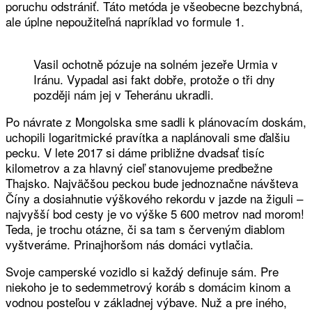
poruchu odstrániť. Táto metóda je všeobecne bezchybná,
ale úplne nepoužiteľná napríklad vo formule 1.
Vasil ochotně pózuje na solném jezeře Urmia v
Iránu. Vypadal asi fakt dobře, protože o tři dny
později nám jej v Teheránu ukradli.
Po návrate z Mongolska sme sadli k plánovacím doskám,
uchopili logaritmické pravítka a naplánovali sme ďalšiu
pecku. V lete 2017 si dáme približne dvadsať tisíc
kilometrov a za hlavný cieľ stanovujeme predbežne
Thajsko. Najväčšou peckou bude jednoznačne návšteva
Číny a dosiahnutie výškového rekordu v jazde na žiguli –
najvyšší bod cesty je vo výške 5 600 metrov nad morom!
Teda, je trochu otázne, či sa tam s červeným diablom
vyštveráme. Prinajhoršom nás domáci vytlačia.
Svoje camperské vozidlo si každý definuje sám. Pre
niekoho je to sedemmetrový koráb s domácim kinom a
vodnou posteľou v základnej výbave. Nuž a pre iného,