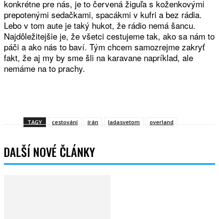
konkrétne pre nás, je to červená žiguľa s koženkovými
prepotenými sedačkami, spacákmi v kufri a bez rádia.
Lebo v tom aute je taký hukot, že rádio nemá šancu.
Najdôležitejšie je, že všetci cestujeme tak, ako sa nám to
páči a ako nás to baví. Tým chcem samozrejme zakryť
fakt, že aj my by sme šli na karavane napríklad, ale
nemáme na to prachy.
Facebook
Twitter
WhatsApp
Viber
TAGY
cestování
írán
ladasvetom
overland
DALŠÍ NOVÉ ČLÁNKY