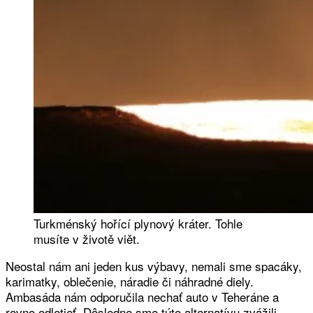
Turkménský hořící plynový kráter. Tohle
musíte v životě viět.
Neostal nám ani jeden kus výbavy, nemali sme spacáky,
karimatky, oblečenie, náradie či náhradné diely.
Ambasáda nám odporučila nechať auto v Teheráne a
rovno odletieť. Dôsledne sme túto alternatívu zvážili,