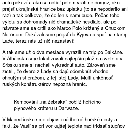
auto pokazí a ako sa odtiaľ potom vrátime domov, ako
prejsť ukrajinské hranice bez úplatku (to sa nepodarilo ani
raz) a tak celkovo, že čo len s nami bude. Počas toho
výletu sa dohromady nič dramatické neudialo, ale po
návrate sme sa cítili ako Marco Polo krížený s Chuckom
Norrisom. Dokázali sme prejsť do Kyjeva a späť na starej
Lade, teraz nás už nič nezastaví!
A tak sme už o dva mesiace vyrazili na trip po Balkáne.
V Albánsku sme lokalizovali najlepšiu pláž na svete a v
Srbsku sme si nechali vykradnúť auto. Zároveň sme
zistili, že dvere z Lady sa dajú odomknúť vhodne
ohnutým stieračom, z tej istej Lady. Multifunkčnosť
ruských konštruktérov nepozná hraníc.
Kempování „na žebráka“ poblíž hořícího
plynového kráteru u Darwaze.
V Macedónsku sme objavili nádherné horské cesty a
fakt, že Vasiľ sa pri vonkajšej teplote nad tridsať stupňov