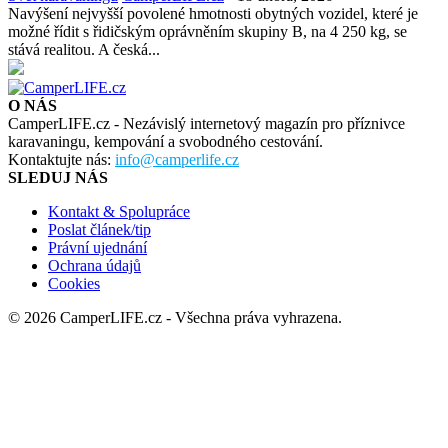
Navýšení nejvyšší povolené hmotnosti obytných vozidel, které je
možné řídit s řidičským oprávněním skupiny B, na 4 250 kg, se
stává realitou. A česká...
O NÁS
CamperLIFE.cz - Nezávislý internetový magazín pro příznivce
karavaningu, kempování a svobodného cestování.
Kontaktujte nás:
info@camperlife.cz
SLEDUJ NÁS
Kontakt & Spolupráce
Poslat článek/tip
Právní ujednání
Ochrana údajů
Cookies
© 2026 CamperLIFE.cz - Všechna práva vyhrazena.