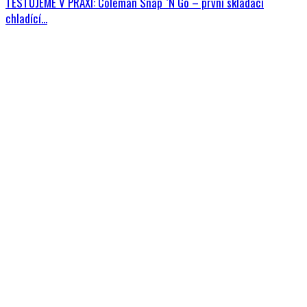
TESTUJEME V PRAXI: Coleman Snap `N Go – první skládací
chladící...