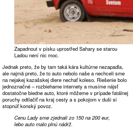
Zapadnout v písku uprostřed Sahary se starou
Ladou není nic moc.
Jednak preto, že by tam taká kára kultúrne nezapadla,
ale najmä preto, že to auto nebolo naše a nechceli sme
na nejakej kazašskej diere nechať koleso. Riešenie bolo
jednoznačné – rozbiehame internety a musíme nájsť
dostatočne biedne auto, ktoré môžeme v prípade fatálnej
poruchy odtlačiť na kraj cesty a s pokojom v duši si
stopnúť konský povoz.
Cenu Lady sme zjednali zo 150 na 200 eur,
lebo auto malo plnú nádrž.