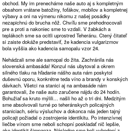
obchod. My im prenecháme naše auto aj s kompletným
obsahom vrátane batožiny, foťákov, mobilov a kompletnej
výbavy a oni na výmenu nikomu z našej posádky
nezapichnú do brucha nôž. Chvíľu sme prehodnocovali
pre a proti a nakoniec sme to vzdali. V žabkách a
teplákoch sme sa ocitli uprostred Teheránu. Ctený čitateľ
si zaiste dokáže predstaviť, že kadencia vulgarizmov
bola vyššia ako kadencia samopalu vzor 24.
Nehádzali sme ale samopal do žita. Zachránila nás
slovenská ambasáda! Konzul nás ubytoval a okrem
silného tlaku na hľadanie nášho auta nám poskytol
duševnú oporu, konkrétne teda víno a brandy v konských
dávkach. Všetci na stanici aj na ambasáde nám
garantovali, že naše auto zaručene nájdu do 24 hodín.
Bohužiaľ sa kruto mýlili… našli ho až o tri dni. Medzitým
sme absolvovali turné po teheránskych policajných
staniciach, sériu výsluchov a dokonca nás jeden tajný
policajt požiadal o zostrojenie identikitu. Po intenzívnej
liečbe vínom sme neboli schopní poskladať nič lepšie,
ako identikit šimpanza. Následne sme boli vyhodení z