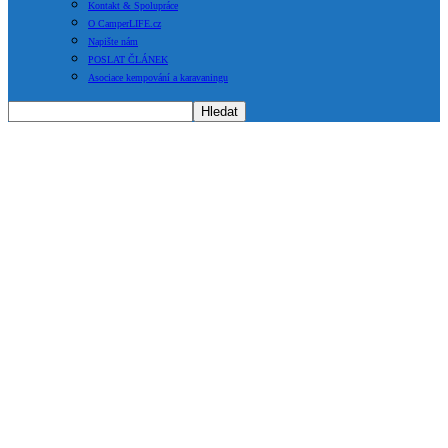
Kontakt & Spolupráce
O CamperLIFE.cz
Napište nám
POSLAT ČLÁNEK
Asociace kempování a karavaningu