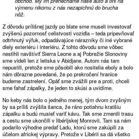
obchod. My im prenecháme naše auto a oni na
výmenu nikomu z nás nezapichnú do brucha
nôž.
Z dôvodu prílišnej jazdy po blate sme museli investovať
zvýšenú pozornosť celistvosti vozidla – teda pripevňovať
odtrhnutý výfuk, odpadávajúce nárazníky či iné vybrané
diely exteriéru i interiéru. Z tohto dôvodu sme vôbec
nestihli navštíviť Sierra Leone a aj Pobrežie Slonoviny
sme videli len z letiska v Abidjane. Autom nás tam
nepustili, pretože sme pôsobili ako nositelia eboly a bolo
nám dôrazne povedané, že po prekročení hranice
budeme zastrelení. Opäť sme zvážili pre a proti, chceli
sme ťahať zápalky, že jeden to skúsi a uvidíme.
No keby nás bolo o jedného menej, tým dvom zvyšným
by sa príliš zvýšila šanca, že ráno potiahnu kratšiu
zápalku a budú musieť variť kávu. Tak sme zmenili trasu
a cestu sme ukončili v libérijskej Monrovii. Tam sa nám
podarilo výhodne predať Ladu, ktorú sme zakúpili za
účelom africkej výpravy. Pretože v Libérii sa dá všetko