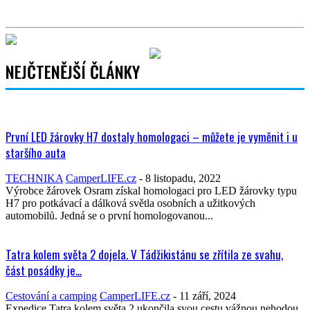
NEJČTENĚJŠÍ ČLÁNKY
První LED žárovky H7 dostaly homologaci – můžete je vyměnit i u
staršího auta
TECHNIKA
CamperLIFE.cz
-
8 listopadu, 2022
Výrobce žárovek Osram získal homologaci pro LED žárovky typu
H7 pro potkávací a dálková světla osobních a užitkových
automobilů. Jedná se o první homologovanou...
Tatra kolem světa 2 dojela. V Tádžikistánu se zřítila ze svahu,
část posádky je...
Cestování a camping
CamperLIFE.cz
-
11 září, 2024
Expedice Tatra kolem světa 2 ukončila svou cestu vážnou nehodou.