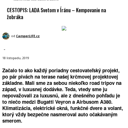
CESTOPIS: LADA Svetom v Íránu – Kempovanie na
žobráka
od
CamperLIFE.cz
-
18 listopadu, 2019
Začalo to ako každý poriadny cestovateľský projekt,
po pár pivách na terase našej krčmovej projektovej
základne. Mali sme za sebou niekoľko road tripov na
západ, v luxusnej dodávke. Teda, vtedy sme ju
nepovažovali za luxusnú, ale z dnešného pohľadu je
to niečo medzi Bugatti Veyron a Airbusom A380.
Klimatizácia, elektrické okná, funkčné dvere a volant,
ktorý vždy bezpečne nasmeroval auto očakávaným
smerom.