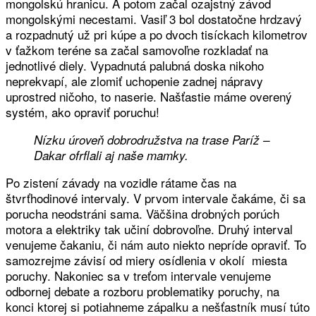
mongolskú hranicu. A potom začal ozajstný závod
mongolskými necestami. Vasiľ 3 bol dostatočne hrdzavý
a rozpadnutý už pri kúpe a po dvoch tisíckach kilometrov
v ťažkom teréne sa začal samovoľne rozkladať na
jednotlivé diely. Vypadnutá palubná doska nikoho
neprekvapí, ale zlomiť uchopenie zadnej nápravy
uprostred ničoho, to naserie. Našťastie máme overený
systém, ako opraviť poruchu!
Nízku úroveň dobrodružstva na trase Paríž –
Dakar ofrflali aj naše mamky.
Po zistení závady na vozidle rátame čas na
štvrťhodinové intervaly. V prvom intervale čakáme, či sa
porucha neodstráni sama. Väčšina drobných porúch
motora a elektriky tak učiní dobrovoľne. Druhý interval
venujeme čakaniu, či nám auto niekto nepríde opraviť. To
samozrejme závisí od miery osídlenia v okolí miesta
poruchy. Nakoniec sa v treťom intervale venujeme
odbornej debate a rozboru problematiky poruchy, na
konci ktorej si potiahneme zápalku a nešťastník musí túto