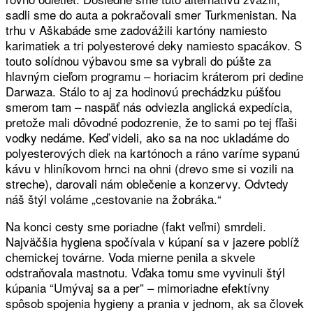
sadli sme do auta a pokračovali smer Turkmenistan. Na
trhu v Aškabáde sme zadovážili kartóny namiesto
karimatiek a tri polyesterové deky namiesto spacákov. S
touto solídnou výbavou sme sa vybrali do púšte za
hlavným cieľom programu – horiacim kráterom pri dedine
Darwaza. Stálo to aj za hodinovú prechádzku púšťou
smerom tam – naspäť nás odviezla anglická expedícia,
pretože mali dôvodné podozrenie, že to sami po tej fľaši
vodky nedáme. Keď videli, ako sa na noc ukladáme do
polyesterových diek na kartónoch a ráno varíme sypanú
kávu v hliníkovom hrnci na ohni (drevo sme si vozili na
streche), darovali nám oblečenie a konzervy. Odvtedy
náš štýl voláme „cestovanie na žobráka.“
Na konci cesty sme poriadne (fakt veľmi) smrdeli.
Najväčšia hygiena spočívala v kúpaní sa v jazere poblíž
chemickej továrne. Voda mierne penila a skvele
odstraňovala mastnotu. Vďaka tomu sme vyvinuli štýl
kúpania “Umývaj sa a per” – mimoriadne efektívny
spôsob spojenia hygieny a prania v jednom, ak sa človek