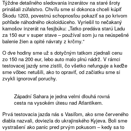
Týždne detailného sledovania inzerátov na staré šroty
prinášali zúfalstvo. Chvíľu sme si dokonca chceli kúpiť
Škodu 1203, povestnú schopnosťou pokaziť sa po krivom
pohľade náhodného okoloidúceho. Vyriešil to nečakaný
kamošov inzerát na fesjbúku: „Tatko predáva starú Ladu
za 150 eur v super stave – používal som ju na neúspešné
balenie žien a opité návraty z krčmy.“
O dve hodiny sme už s dotyčným tatkom zjednali cenu
zo 150 na 200 eur, lebo auto malo plnú nádrž. V rámci
testovacej jazdy sme zistili, čo všetko nefunguje a keďže
sme vôbec netušili, ako to opraviť, od začiatku sme si
zvykli ignorovať poruchy.
Západní Sahara je jedna velmi dlouhá rovná
cesta na vysokém útesu nad Atlantikem.
Prvá testovacia jazda nás s Vasiľom, ako sme červeného
diabla nazvali, doviezla do ukrajinského Kyjeva. Boli sme
vystrašení ako panic pred prvým pokusom – kedy sa to