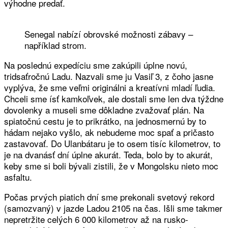
výhodne predať.
Senegal nabízí obrovské možnosti zábavy –
například strom.
Na poslednú expedíciu sme zakúpili úplne novú,
tridsaťročnú Ladu. Nazvali sme ju Vasiľ 3, z čoho jasne
vyplýva, že sme veľmi originálni a kreatívni mladí ľudia.
Chceli sme ísť kamkoľvek, ale dostali sme len dva týždne
dovolenky a museli sme dôkladne zvažovať plán. Na
spiatočnú cestu je to prikrátko, na jednosmernú by to
hádam nejako vyšlo, ak nebudeme moc spať a pričasto
zastavovať. Do Ulanbátaru je to osem tisíc kilometrov, to
je na dvanásť dní úplne akurát. Teda, bolo by to akurát,
keby sme si boli bývali zistili, že v Mongolsku nieto moc
asfaltu.
Počas prvých piatich dní sme prekonali svetový rekord
(samozvaný) v jazde Ladou 2105 na čas. Išli sme takmer
nepretržite celých 6 000 kilometrov až na rusko-