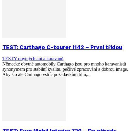
TEST: Carthago C-tourer I142 – První třídou
TESTY obytných aut a karavanů
Německé obytné automobily Carthago jsou pro mnoho karavanistů
synonymem pro stabilní kvalitu, pečlivé zpracování a dobrou image.
Aby šlo ale Carthago vstříc požadavkům trhu,...
TEST: Eura Mobil Integra 720 – Do přírody