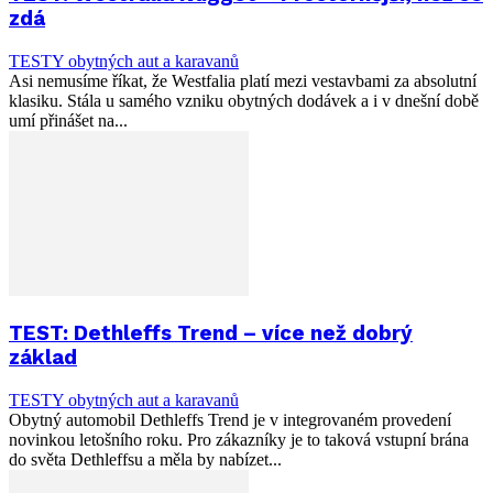
zdá
TESTY obytných aut a karavanů
Asi nemusíme říkat, že Westfalia platí mezi vestavbami za absolutní
klasiku. Stála u samého vzniku obytných dodávek a i v dnešní době
umí přinášet na...
TEST: Dethleffs Trend – více než dobrý
základ
TESTY obytných aut a karavanů
Obytný automobil Dethleffs Trend je v integrovaném provedení
novinkou letošního roku. Pro zákazníky je to taková vstupní brána
do světa Dethleffsu a měla by nabízet...