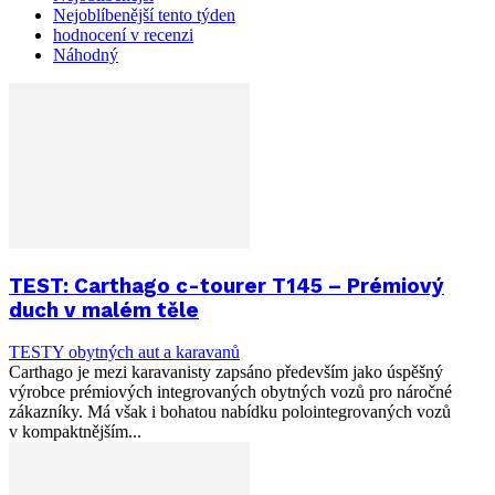
Nejoblíbenější tento týden
hodnocení v recenzi
Náhodný
TEST: Carthago c-tourer T145 – Prémiový
duch v malém těle
TESTY obytných aut a karavanů
Carthago je mezi karavanisty zapsáno především jako úspěšný
výrobce prémiových integrovaných obytných vozů pro náročné
zákazníky. Má však i bohatou nabídku polointegrovaných vozů
v kompaktnějším...