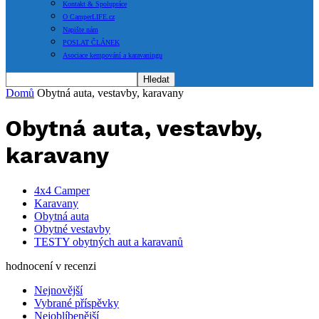
Kontakt & Spolupráce
O CamperLIFE.cz
Napište nám
POSLAT ČLÁNEK
Asociace kempování a karavaningu
Domů
Obytná auta, vestavby, karavany
Obytná auta, vestavby,
karavany
4x4 Camper
Karavany
Obytná auta
Obytné vestavby
TESTY obytných aut a karavanů
hodnocení v recenzi
Nejnovější
Vybrané příspěvky
Nejoblíbenější