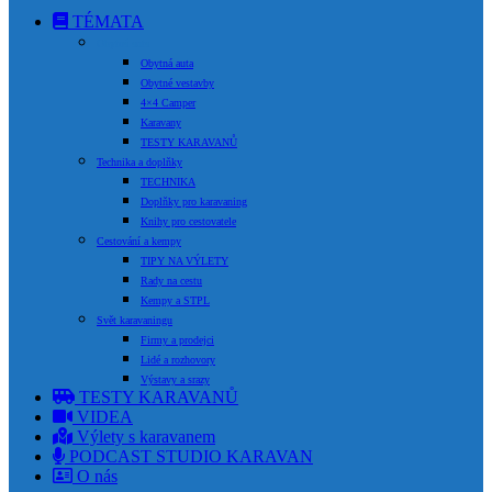
TÉMATA
Obytná auta
Obytná auta
Obytné vestavby
4×4 Camper
Karavany
TESTY KARAVANŮ
Technika a doplňky
TECHNIKA
Doplňky pro karavaning
Knihy pro cestovatele
Cestování a kempy
TIPY NA VÝLETY
Rady na cestu
Kempy a STPL
Svět karavaningu
Firmy a prodejci
Lidé a rozhovory
Výstavy a srazy
TESTY KARAVANŮ
VIDEA
Výlety s karavanem
PODCAST STUDIO KARAVAN
O nás