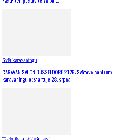
FastPitch postavíte za pár...
Svět karavaningu
CARAVAN SALON DÜSSELDORF 2026: Světové centrum
karavaningu odstartuje 28. srpna
Technika a příslušenství