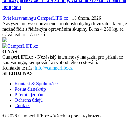
listopadu
Svět karavaningu
CamperLIFE.cz
-
18 února, 2026
Navýšení nejvyšší povolené hmotnosti obytných vozidel, které je
možné řídit s řidičským oprávněním skupiny B, na 4 250 kg, se
stává realitou. A česká...
O NÁS
CamperLIFE.cz - Nezávislý internetový magazín pro příznivce
karavaningu, kempování a svobodného cestování.
Kontaktujte nás:
info@camperlife.cz
SLEDUJ NÁS
Kontakt & Spolupráce
Poslat článek/tip
Právní ujednání
Ochrana údajů
Cookies
© 2026 CamperLIFE.cz - Všechna práva vyhrazena.