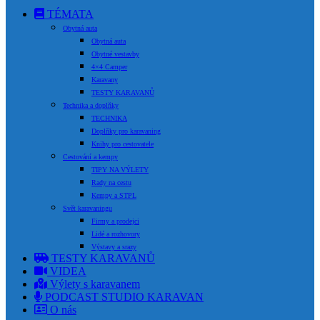
TÉMATA
Obytná auta
Obytná auta
Obytné vestavby
4×4 Camper
Karavany
TESTY KARAVANŮ
Technika a doplňky
TECHNIKA
Doplňky pro karavaning
Knihy pro cestovatele
Cestování a kempy
TIPY NA VÝLETY
Rady na cestu
Kempy a STPL
Svět karavaningu
Firmy a prodejci
Lidé a rozhovory
Výstavy a srazy
TESTY KARAVANŮ
VIDEA
Výlety s karavanem
PODCAST STUDIO KARAVAN
O nás