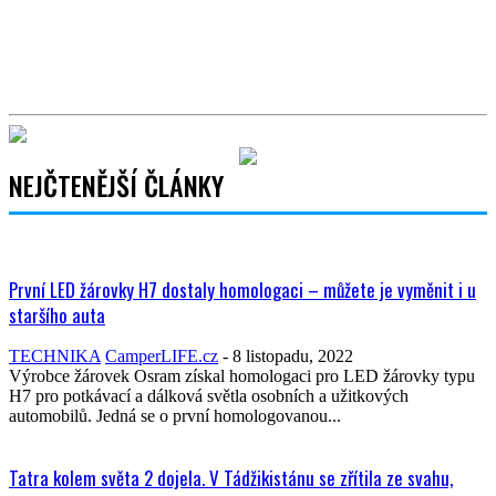
NEJČTENĚJŠÍ ČLÁNKY
První LED žárovky H7 dostaly homologaci – můžete je vyměnit i u
staršího auta
TECHNIKA
CamperLIFE.cz
-
8 listopadu, 2022
Výrobce žárovek Osram získal homologaci pro LED žárovky typu
H7 pro potkávací a dálková světla osobních a užitkových
automobilů. Jedná se o první homologovanou...
Tatra kolem světa 2 dojela. V Tádžikistánu se zřítila ze svahu,