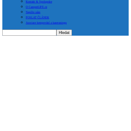
Kontakt & Spolupráce
O CamperLIFE.cz
Napište nám
POSLAT ČLÁNEK
Asociace kempování a karavaningu