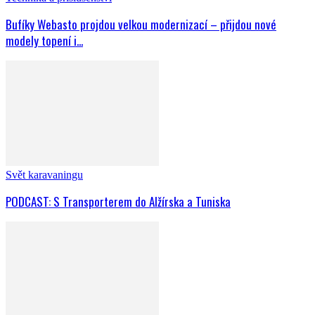
Bufíky Webasto projdou velkou modernizací – přijdou nové
modely topení i...
Svět karavaningu
PODCAST: S Transporterem do Alžírska a Tuniska