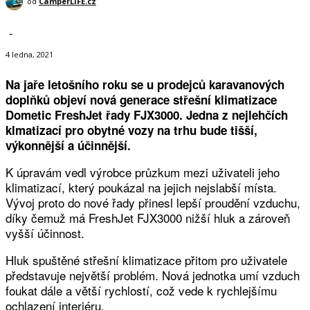
od
CamperLIFE.cz
-
4 ledna, 2021
Na jaře letošního roku se u prodejců karavanových
doplňků objeví nová generace střešní klimatizace
Dometic FreshJet řady FJX3000. Jedna z nejlehčích
klmatizací pro obytné vozy na trhu bude tišší,
výkonnější a účinnější.
K úpravám vedl výrobce průzkum mezi uživateli jeho
klimatizací, který poukázal na jejich nejslabší místa.
Vývoj proto do nové řady přinesl lepší proudění vzduchu,
díky čemuž má FreshJet FJX3000 nižší hluk a zároveň
vyšší účinnost.
Hluk spuštěné střešní klimatizace přitom pro uživatele
představuje největší problém. Nová jednotka umí vzduch
foukat dále a větší rychlostí, což vede k rychlejšímu
ochlazení interiéru.