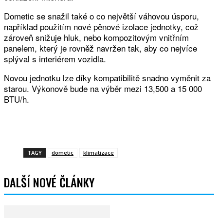
Dometic se snažil také o co největší váhovou úsporu,
například použitím nové pěnové izolace jednotky, což
zároveň snižuje hluk, nebo kompozitovým vnitřním
panelem, který je rovněž navržen tak, aby co nejvíce
splýval s interiérem vozidla.
Novou jednotku lze díky kompatibilitě snadno vyměnit za
starou. Výkonově bude na výběr mezi 13,500 a 15 000
BTU/h.
Facebook
Twitter
WhatsApp
Viber
TAGY
dometic
klimatizace
DALŠÍ NOVÉ ČLÁNKY