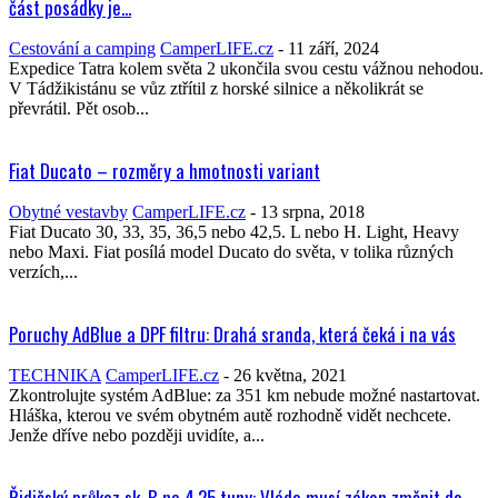
část posádky je...
Cestování a camping
CamperLIFE.cz
-
11 září, 2024
Expedice Tatra kolem světa 2 ukončila svou cestu vážnou nehodou.
V Tádžikistánu se vůz ztřítil z horské silnice a několikrát se
převrátil. Pět osob...
Fiat Ducato – rozměry a hmotnosti variant
Obytné vestavby
CamperLIFE.cz
-
13 srpna, 2018
Fiat Ducato 30, 33, 35, 36,5 nebo 42,5. L nebo H. Light, Heavy
nebo Maxi. Fiat posílá model Ducato do světa, v tolika různých
verzích,...
Poruchy AdBlue a DPF filtru: Drahá sranda, která čeká i na vás
TECHNIKA
CamperLIFE.cz
-
26 května, 2021
Zkontrolujte systém AdBlue: za 351 km nebude možné nastartovat.
Hláška, kterou ve svém obytném autě rozhodně vidět nechcete.
Jenže dříve nebo později uvidíte, a...
Řidičský průkaz sk. B na 4,25 tuny: Vláda musí zákon změnit do