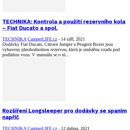
TECHNIKA: Kontrola a použití rezervního kola
– Fiat Ducato a spol.
TECHNIKA
CamperLIFE.cz
-
14 září, 2021
Dodávky Fiat Ducato, Citroen Jumper a Peugeot Boxer jsou
vybaveny plnohodnotnou rezervou, která je umístěna vzadu pod
podlahou vozu. V manuálu se o ní...
Rozšíření Longsleeper pro dodávky se spaním
napříč
TECHNIKA
CamperLIFE.cz
-
12 dubna, 2021