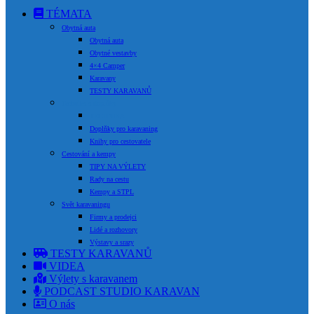
TÉMATA
Obytná auta
Obytná auta
Obytné vestavby
4×4 Camper
Karavany
TESTY KARAVANŮ
Technika a doplňky
TECHNIKA
Doplňky pro karavaning
Knihy pro cestovatele
Cestování a kempy
TIPY NA VÝLETY
Rady na cestu
Kempy a STPL
Svět karavaningu
Firmy a prodejci
Lidé a rozhovory
Výstavy a srazy
TESTY KARAVANŮ
VIDEA
Výlety s karavanem
PODCAST STUDIO KARAVAN
O nás