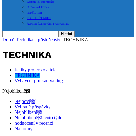
Kontakt & Spolupráce
O CamperLIFE.cz
Napište nám
POSLAT ČLÁNEK
Asociace kempování a karavaningu
Domů
Technika a příslušenství
TECHNIKA
TECHNIKA
Knihy pro cestovatele
TECHNIKA
Vybavení pro karavaning
Nejoblíbenější
Nejnovější
Vybrané příspěvky
Nejoblíbenější
Nejoblíbenější tento týden
hodnocení v recenzi
Náhodný