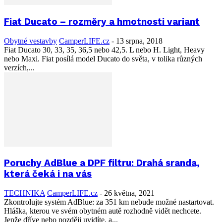
Fiat Ducato – rozměry a hmotnosti variant
Obytné vestavby
CamperLIFE.cz
-
13 srpna, 2018
Fiat Ducato 30, 33, 35, 36,5 nebo 42,5. L nebo H. Light, Heavy
nebo Maxi. Fiat posílá model Ducato do světa, v tolika různých
verzích,...
Poruchy AdBlue a DPF filtru: Drahá sranda,
která čeká i na vás
TECHNIKA
CamperLIFE.cz
-
26 května, 2021
Zkontrolujte systém AdBlue: za 351 km nebude možné nastartovat.
Hláška, kterou ve svém obytném autě rozhodně vidět nechcete.
Jenže dříve nebo později uvidíte, a...