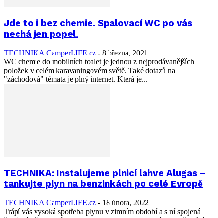
Jde to i bez chemie. Spalovací WC po vás
nechá jen popel.
TECHNIKA
CamperLIFE.cz
-
8 března, 2021
WC chemie do mobilních toalet je jednou z nejprodávanějších
položek v celém karavaningovém světě. Také dotazů na
"záchodová" témata je plný internet. Která je...
TECHNIKA: Instalujeme plnicí lahve Alugas –
tankujte plyn na benzinkách po celé Evropě
TECHNIKA
CamperLIFE.cz
-
18 února, 2022
Trápí vás vysoká spotřeba plynu v zimním období a s ní spojená