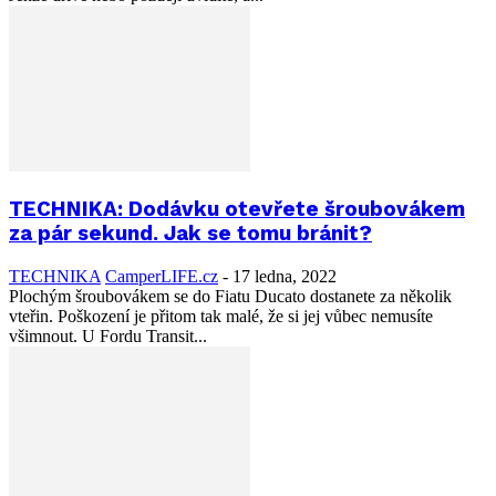
TECHNIKA: Dodávku otevřete šroubovákem
za pár sekund. Jak se tomu bránit?
TECHNIKA
CamperLIFE.cz
-
17 ledna, 2022
Plochým šroubovákem se do Fiatu Ducato dostanete za několik
vteřin. Poškození je přitom tak malé, že si jej vůbec nemusíte
všimnout. U Fordu Transit...