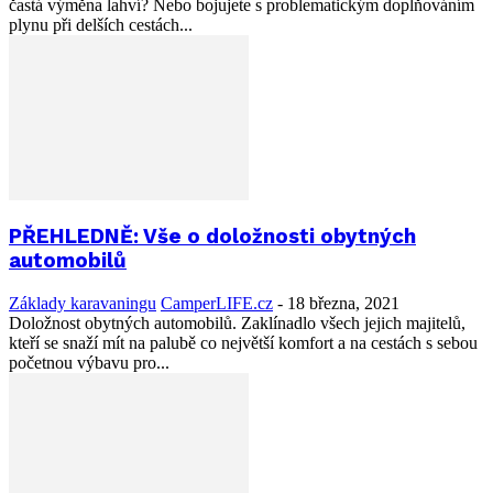
častá výměna lahví? Nebo bojujete s problematickým doplňováním
plynu při delších cestách...
PŘEHLEDNĚ: Vše o doložnosti obytných
automobilů
Základy karavaningu
CamperLIFE.cz
-
18 března, 2021
Doložnost obytných automobilů. Zaklínadlo všech jejich majitelů,
kteří se snaží mít na palubě co největší komfort a na cestách s sebou
početnou výbavu pro...