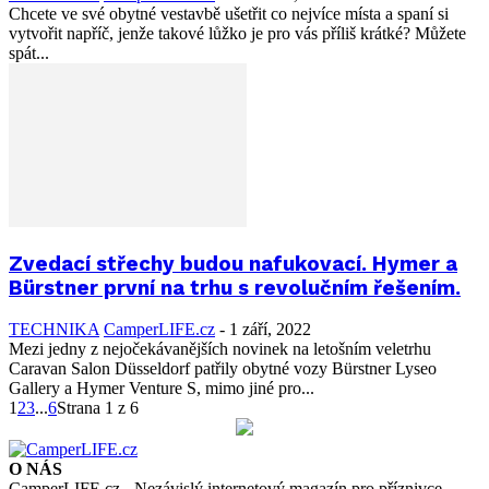
Chcete ve své obytné vestavbě ušetřit co nejvíce místa a spaní si
vytvořit napříč, jenže takové lůžko je pro vás příliš krátké? Můžete
spát...
Zvedací střechy budou nafukovací. Hymer a
Bürstner první na trhu s revolučním řešením.
TECHNIKA
CamperLIFE.cz
-
1 září, 2022
Mezi jedny z nejočekávanějších novinek na letošním veletrhu
Caravan Salon Düsseldorf patřily obytné vozy Bürstner Lyseo
Gallery a Hymer Venture S, mimo jiné pro...
1
2
3
...
6
Strana 1 z 6
O NÁS
CamperLIFE.cz - Nezávislý internetový magazín pro příznivce