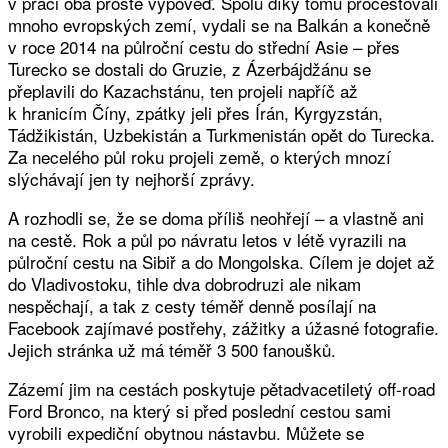
v práci oba prostě výpověď. Spolu díky tomu procestovali
mnoho evropských zemí, vydali se na Balkán a konečně
v roce 2014 na půlroční cestu do střední Asie – přes
Turecko se dostali do Gruzie, z Ázerbájdžánu se
přeplavili do Kazachstánu, ten projeli napříč až
k hranicím Číny, zpátky jeli přes Írán, Kyrgyzstán,
Tádžikistán, Uzbekistán a Turkmenistán opět do Turecka.
Za necelého půl roku projeli země, o kterých mnozí
slýchávají jen ty nejhorší zprávy.
A rozhodli se, že se doma příliš neohřejí – a vlastně ani
na cestě. Rok a půl po návratu letos v létě vyrazili na
půlroční cestu na Sibiř a do Mongolska. Cílem je dojet až
do Vladivostoku, tihle dva dobrodruzi ale nikam
nespěchají, a tak z cesty téměř denně posílají na
Facebook zajímavé postřehy, zážitky a úžasné fotografie.
Jejich stránka už má téměř 3 500 fanoušků.
Zázemí jim na cestách poskytuje pětadvacetiletý off-road
Ford Bronco, na který si před poslední cestou sami
vyrobili expediční obytnou nástavbu. Můžete se