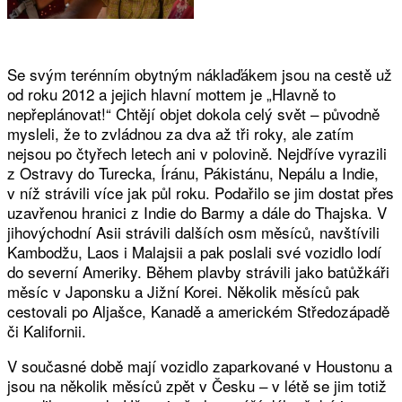
Se svým terénním obytným náklaďákem jsou na cestě už
od roku 2012 a jejich hlavní mottem je „Hlavně to
nepřeplánovat!“ Chtějí objet dokola celý svět – původně
mysleli, že to zvládnou za dva až tři roky, ale zatím
nejsou po čtyřech letech ani v polovině. Nejdříve vyrazili
z Ostravy do Turecka, Íránu, Pákistánu, Nepálu a Indie,
v níž strávili více jak půl roku. Podařilo se jim dostat přes
uzavřenou hranici z Indie do Barmy a dále do Thajska. V
jihovýchodní Asii strávili dalších osm měsíců, navštívili
Kambodžu, Laos i Malajsii a pak poslali své vozidlo lodí
do severní Ameriky. Během plavby strávili jako batůžkáři
měsíc v Japonsku a Jižní Korei. Několik měsíců pak
cestovali po Aljašce, Kanadě a americkém Středozápadě
či Kalifornii.
V současné době mají vozidlo zaparkované v Houstonu a
jsou na několik měsíců zpět v Česku – v létě se jim totiž