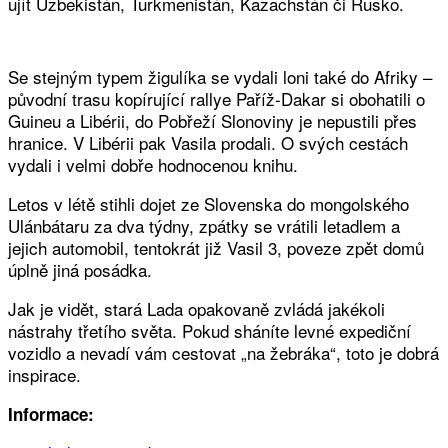
ujít Uzbekistán, Turkmenistán, Kazachstán či Rusko.
Se stejným typem žigulíka se vydali loni také do Afriky –
původní trasu kopírující rallye Paříž-Dakar si obohatili o
Guineu a Libérii, do Pobřeží Slonoviny je nepustili přes
hranice. V Libérii pak Vasila prodali. O svých cestách
vydali i velmi dobře hodnocenou knihu.
Letos v létě stihli dojet ze Slovenska do mongolského
Ulánbátaru za dva týdny, zpátky se vrátili letadlem a
jejich automobil, tentokrát již Vasil 3, poveze zpět domů
úplně jiná posádka.
Jak je vidět, stará Lada opakovaně zvládá jakékoli
nástrahy třetího světa. Pokud sháníte levné expediční
vozidlo a nevadí vám cestovat „na žebráka“, toto je dobrá
inspirace.
Informace: