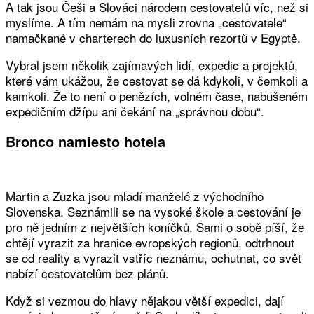
A tak jsou Češi a Slováci národem cestovatelů víc, než si
myslíme. A tím nemám na mysli zrovna „cestovatele“
namačkané v charterech do luxusních rezortů v Egyptě.
Vybral jsem několik zajímavých lidí, expedic a projektů,
které vám ukážou, že cestovat se dá kdykoli, v čemkoli a
kamkoli. Že to není o penězích, volném čase, nabušeném
expedičním džípu ani čekání na „správnou dobu“.
Bronco namiesto hotela
Martin a Zuzka jsou mladí manželé z východního
Slovenska. Seznámili se na vysoké škole a cestování je
pro ně jedním z největších koníčků. Sami o sobě píší, že
chtějí vyrazit za hranice evropských regionů, odtrhnout
se od reality a vyrazit vstříc neznámu, ochutnat, co svět
nabízí cestovatelům bez plánů.
Když si vezmou do hlavy nějakou větší expedici, dají