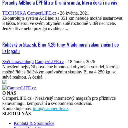
Poruchy AdBlue a DPF filtru: Drahá sranda, která čeká i na vás
TECHNIKA
CamperLIFE.cz
-
26 května, 2021
Zkontrolujte systém AdBlue: za 351 km nebude možné nastartovat.
Hláška, kterou ve svém obytném autě rozhodně vidět nechcete.
Jenže dříve nebo později uvidíte, a...
Řidičský průkaz sk. B na 4,25 tuny: Vláda musí zákon změnit do
listopadu
Svět karavaningu
CamperLIFE.cz
-
18 února, 2026
Navýšení nejvyšší povolené hmotnosti obytných vozidel, které je
možné řídit s řidičským oprávněním skupiny B, na 4 250 kg, se
stává realitou. A česká...
O NÁS
CamperLIFE.cz - Nezávislý internetový magazín pro příznivce
karavaningu, kempování a svobodného cestování.
Kontaktujte nás:
info@camperlife.cz
SLEDUJ NÁS
Kontakt & Spolupráce