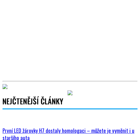
NEJČTENĚJŠÍ ČLÁNKY
První LED žárovky H7 dostaly homologaci – můžete je vyměnit i u
staršího auta