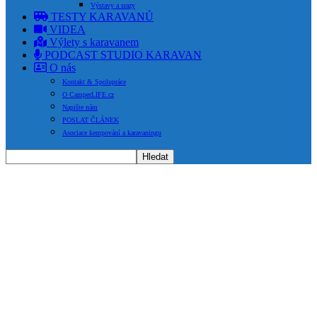
Výstavy a srazy
TESTY KARAVANŮ
VIDEA
Výlety s karavanem
PODCAST STUDIO KARAVAN
O nás
Kontakt & Spolupráce
O CamperLIFE.cz
Napište nám
POSLAT ČLÁNEK
Asociace kempování a karavaningu