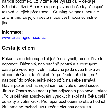
narodil potomek. Už v zimě ale vyráží dál – čeká je
Střední a Jižní Amerika a pak plavba do Afriky. Alespoň
taková je jejich představa – Crusing Nomads jsou ale
známí tím, že jejich cesta může vést nakonec úplně
jinam.
Informace:
www.cruisingnomads.cz
Cesta je cílem
Pokud jste o této expedici ještě neslyšeli, co nejdříve to
napravte. Bláznivá, neskutečně pestrá a s odstupem
času pro všechny i velmi zábavná jízda dvou kluků ze
středních Čech, kteří si chtěli po škole, předtím, než
nastoupí do práce, ještě něco užít, na sebe strhává
hlavní pozornost na nejednom festivalu či přednášce.
Jirka a Ondra svou cestu před odjezdem popisovali takto:
„Po úspěšném absolvování vysokých škol nás čeká další
důležitý životní krok. Pro lepší pochopení světa a hodnot
žití jsme se rozhodli uskutečnit dlouhou cestu za