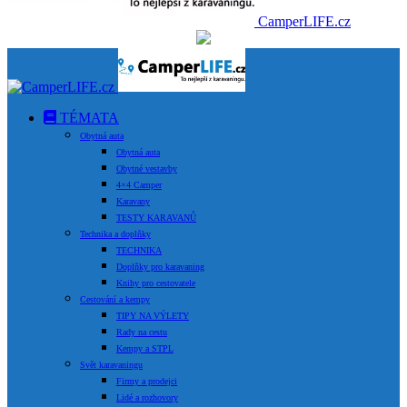
CamperLIFE.cz
TÉMATA
Obytná auta
Obytná auta
Obytné vestavby
4×4 Camper
Karavany
TESTY KARAVANŮ
Technika a doplňky
TECHNIKA
Doplňky pro karavaning
Knihy pro cestovatele
Cestování a kempy
TIPY NA VÝLETY
Rady na cestu
Kempy a STPL
Svět karavaningu
Firmy a prodejci
Lidé a rozhovory