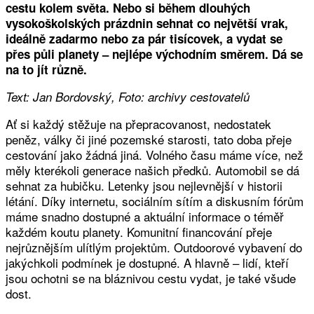
cestu kolem světa. Nebo si během dlouhých
vysokoškolských prázdnin sehnat co největší vrak,
ideálně zadarmo nebo za pár tisícovek, a vydat se
přes půli planety – nejlépe východním směrem. Dá se
na to jít různě.
Text: Jan Bordovský, Foto: archivy cestovatelů
Ať si každý stěžuje na přepracovanost, nedostatek
peněz, války či jiné pozemské starosti, tato doba přeje
cestování jako žádná jiná. Volného času máme více, než
měly kterékoli generace našich předků. Automobil se dá
sehnat za hubičku. Letenky jsou nejlevnější v historii
létání. Díky internetu, sociálním sítím a diskusním fórům
máme snadno dostupné a aktuální informace o téměř
každém koutu planety. Komunitní financování přeje
nejrůznějším ulítlým projektům. Outdoorové vybavení do
jakýchkoli podmínek je dostupné. A hlavně – lidí, kteří
jsou ochotni se na bláznivou cestu vydat, je také všude
dost.