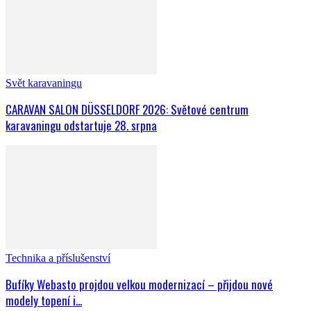
Svět karavaningu
CARAVAN SALON DÜSSELDORF 2026: Světové centrum
karavaningu odstartuje 28. srpna
Technika a příslušenství
Bufíky Webasto projdou velkou modernizací – přijdou nové
modely topení i...