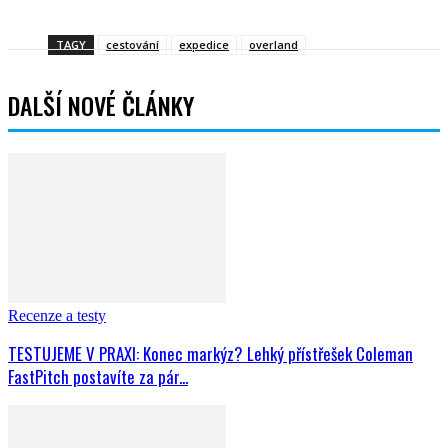
Facebook
Twitter
WhatsApp
Viber
TAGY
cestování
expedice
overland
DALŠÍ NOVÉ ČLÁNKY
Recenze a testy
TESTUJEME V PRAXI: Konec markýz? Lehký přístřešek Coleman
FastPitch postavíte za pár...