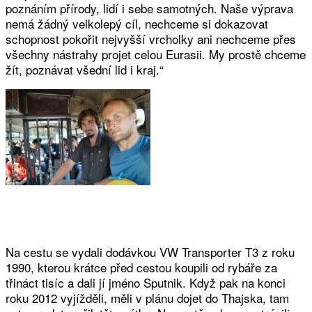
poznáním přírody, lidí i sebe samotných. Naše výprava
nemá žádný velkolepý cíl, nechceme si dokazovat
schopnost pokořit nejvyšší vrcholky ani nechceme přes
všechny nástrahy projet celou Eurasii. My prostě chceme
žít, poznávat všední lid i kraj.“
Na cestu se vydali dodávkou VW Transporter T3 z roku
1990, kterou krátce před cestou koupili od rybáře za
třináct tisíc a dali jí jméno Sputnik. Když pak na konci
roku 2012 vyjížděli, měli v plánu dojet do Thajska, tam