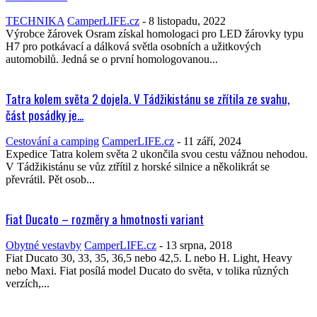
TECHNIKA
CamperLIFE.cz
-
8 listopadu, 2022
Výrobce žárovek Osram získal homologaci pro LED žárovky typu
H7 pro potkávací a dálková světla osobních a užitkových
automobilů. Jedná se o první homologovanou...
Tatra kolem světa 2 dojela. V Tádžikistánu se zřítila ze svahu,
část posádky je...
Cestování a camping
CamperLIFE.cz
-
11 září, 2024
Expedice Tatra kolem světa 2 ukončila svou cestu vážnou nehodou.
V Tádžikistánu se vůz ztřítil z horské silnice a několikrát se
převrátil. Pět osob...
Fiat Ducato – rozměry a hmotnosti variant
Obytné vestavby
CamperLIFE.cz
-
13 srpna, 2018
Fiat Ducato 30, 33, 35, 36,5 nebo 42,5. L nebo H. Light, Heavy
nebo Maxi. Fiat posílá model Ducato do světa, v tolika různých
verzích,...