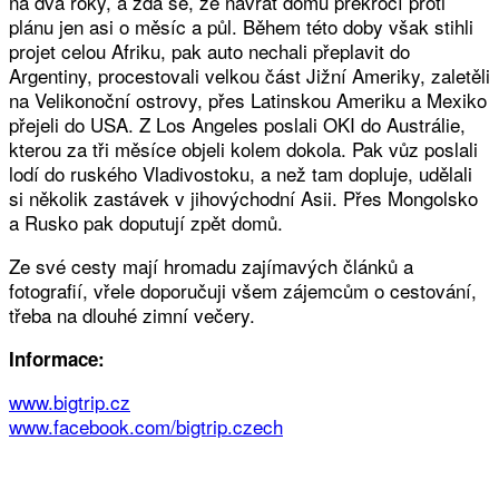
na dva roky, a zdá se, že návrat domů překročí proti
plánu jen asi o měsíc a půl. Během této doby však stihli
projet celou Afriku, pak auto nechali přeplavit do
Argentiny, procestovali velkou část Jižní Ameriky, zaletěli
na Velikonoční ostrovy, přes Latinskou Ameriku a Mexiko
přejeli do USA. Z Los Angeles poslali OKI do Austrálie,
kterou za tři měsíce objeli kolem dokola. Pak vůz poslali
lodí do ruského Vladivostoku, a než tam dopluje, udělali
si několik zastávek v jihovýchodní Asii. Přes Mongolsko
a Rusko pak doputují zpět domů.
Ze své cesty mají hromadu zajímavých článků a
fotografií, vřele doporučuji všem zájemcům o cestování,
třeba na dlouhé zimní večery.
Informace:
www.bigtrip.cz
www.facebook.com/bigtrip.czech