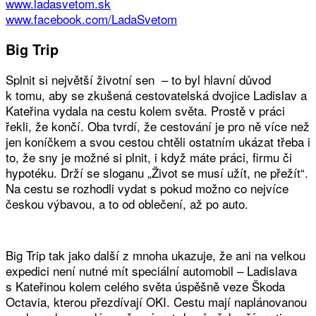
www.ladasvetom.sk
www.facebook.com/LadaSvetom
Big Trip
Splnit si největší životní sen – to byl hlavní důvod
k tomu, aby se zkušená cestovatelská dvojice Ladislav a
Kateřina vydala na cestu kolem světa. Prostě v práci
řekli, že končí. Oba tvrdí, že cestování je pro ně více než
jen koníčkem a svou cestou chtěli ostatním ukázat třeba i
to, že sny je možné si plnit, i když máte práci, firmu či
hypotéku. Drží se sloganu „Život se musí užít, ne přežít“.
Na cestu se rozhodli vydat s pokud možno co nejvíce
českou výbavou, a to od oblečení, až po auto.
Big Trip tak jako další z mnoha ukazuje, že ani na velkou
expedici není nutné mít speciální automobil – Ladislava
s Kateřinou kolem celého světa úspěšně veze Škoda
Octavia, kterou přezdívají OKI. Cestu mají naplánovanou