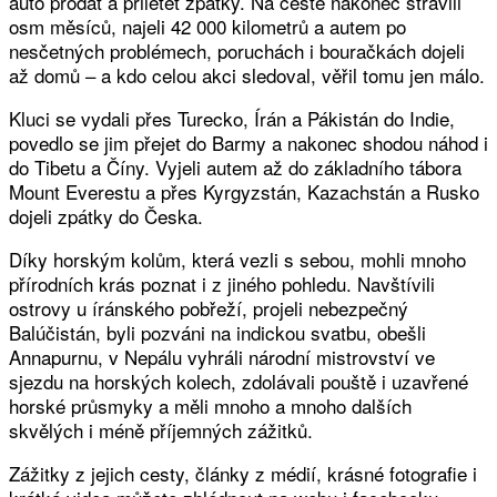
auto prodat a přiletět zpátky. Na cestě nakonec strávili
osm měsíců, najeli 42 000 kilometrů a autem po
nesčetných problémech, poruchách i bouračkách dojeli
až domů – a kdo celou akci sledoval, věřil tomu jen málo.
Kluci se vydali přes Turecko, Írán a Pákistán do Indie,
povedlo se jim přejet do Barmy a nakonec shodou náhod i
do Tibetu a Číny. Vyjeli autem až do základního tábora
Mount Everestu a přes Kyrgyzstán, Kazachstán a Rusko
dojeli zpátky do Česka.
Díky horským kolům, která vezli s sebou, mohli mnoho
přírodních krás poznat i z jiného pohledu. Navštívili
ostrovy u íránského pobřeží, projeli nebezpečný
Balúčistán, byli pozváni na indickou svatbu, obešli
Annapurnu, v Nepálu vyhráli národní mistrovství ve
sjezdu na horských kolech, zdolávali pouště i uzavřené
horské průsmyky a měli mnoho a mnoho dalších
skvělých i méně příjemných zážitků.
Zážitky z jejich cesty, články z médií, krásné fotografie i