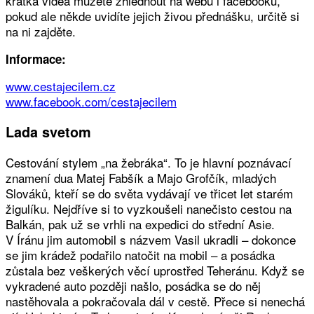
krátká videa můžete zhlédnout na webu i facebooku,
pokud ale někde uvidíte jejich živou přednášku, určitě si
na ni zajděte.
Informace:
www.cestajecilem.cz
www.facebook.com/cestajecilem
Lada svetom
Cestování stylem „na žebráka“. To je hlavní poznávací
znamení dua Matej Fabšík a Majo Grofčík, mladých
Slováků, kteří se do světa vydávají ve třicet let starém
žigulíku. Nejdříve si to vyzkoušeli nanečisto cestou na
Balkán, pak už se vrhli na expedici do střední Asie.
V Íránu jim automobil s názvem Vasil ukradli – dokonce
se jim krádež podařilo natočit na mobil – a posádka
zůstala bez veškerých věcí uprostřed Teheránu. Když se
vykradené auto později našlo, posádka se do něj
nastěhovala a pokračovala dál v cestě. Přece si nenechá