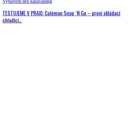
Vybavení pro karavaning
TESTUJEME V PRAXI: Coleman Snap `N Go – první skládací
chladící...