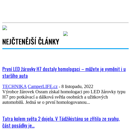
NEJČTENĚJŠÍ ČLÁNKY
První LED žárovky H7 dostaly homologaci – můžete je vyměnit i u
staršího auta
TECHNIKA
CamperLIFE.cz
-
8 listopadu, 2022
Výrobce žárovek Osram získal homologaci pro LED žárovky typu
H7 pro potkávací a dálková světla osobních a užitkových
automobilů. Jedná se o první homologovanou...
Tatra kolem světa 2 dojela. V Tádžikistánu se zřítila ze svahu,
část posádky je...