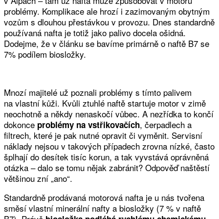
v Alpách – tam už nafta může způsobovat v motoru
problémy. Komplikace ale hrozí i zazimovaným obytným
vozům s dlouhou přestávkou v provozu. Dnes standardně
používaná nafta je totiž jako palivo docela ošidná.
Dodejme, že v článku se bavíme primárně o naftě B7 se
7% podílem biosložky.
Mnozí majitelé už poznali problémy s tímto palivem
na vlastní kůži. Kvůli ztuhlé naftě startuje motor v zimě
neochotně a někdy nenaskočí vůbec. A nezřídka to končí
dokonce
, čerpadlech a
problémy na vstřikovačích
filtrech, které je pak nutné opravit či vyměnit. Servisní
náklady nejsou v takových případech zrovna nízké, často
šplhají do desítek tisíc korun, a tak vyvstává oprávněná
otázka – dalo se tomu nějak zabránit? Odpověď naštěstí
většinou zní „ano“.
Standardně prodávaná motorová nafta je u nás tvořena
směsí vlastní minerální nafty a biosložky (7 % v naftě
B7). Právě