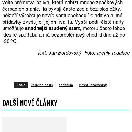
volte prémiová paliva, která nabízí mnoho značkových
čerpacích stanic. Ta bývají často zcela bez biosložky,
někteří výrobci je navíc sami obohacují o aditiva a jiné
přídavky zvyšující jejich kvalitu. Vyšší podíl čisté nafty
umožňuje
, motoru často lehce
snadnější studený start
klesne spotřeba a má bezproblémový chod klidně až do
-30 °C.
Text: Jan Bordovský, Foto: archiv redakce
Facebook
Twitter
WhatsApp
Viber
TAGY
rady na cestu
technika
zimní karavaning
DALŠÍ NOVÉ ČLÁNKY