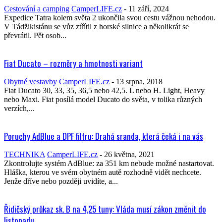
Cestování a camping
CamperLIFE.cz
-
11 září, 2024
Expedice Tatra kolem světa 2 ukončila svou cestu vážnou nehodou.
V Tádžikistánu se vůz ztřítil z horské silnice a několikrát se
převrátil. Pět osob...
Fiat Ducato – rozměry a hmotnosti variant
Obytné vestavby
CamperLIFE.cz
-
13 srpna, 2018
Fiat Ducato 30, 33, 35, 36,5 nebo 42,5. L nebo H. Light, Heavy
nebo Maxi. Fiat posílá model Ducato do světa, v tolika různých
verzích,...
Poruchy AdBlue a DPF filtru: Drahá sranda, která čeká i na vás
TECHNIKA
CamperLIFE.cz
-
26 května, 2021
Zkontrolujte systém AdBlue: za 351 km nebude možné nastartovat.
Hláška, kterou ve svém obytném autě rozhodně vidět nechcete.
Jenže dříve nebo později uvidíte, a...
Řidičský průkaz sk. B na 4,25 tuny: Vláda musí zákon změnit do
listopadu