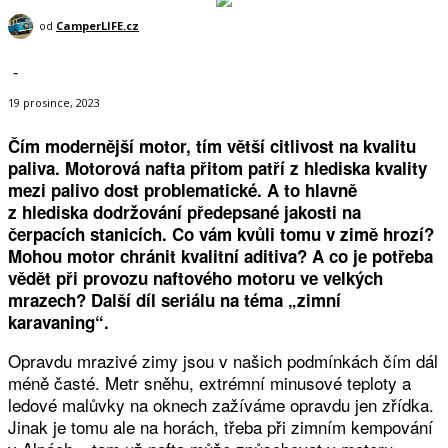
od
CamperLIFE.cz
-
19 prosince, 2023
Čím modernější motor, tím větší citlivost na kvalitu
paliva. Motorová nafta přitom patří z hlediska kvality
mezi palivo dost problematické. A to hlavně
z hlediska dodržování předepsané jakosti na
čerpacích stanicích. Co vám kvůli tomu v zimě hrozí?
Mohou motor chránit kvalitní aditiva? A co je potřeba
vědět při provozu naftového motoru ve velkých
mrazech? Další díl seriálu na téma „zimní
karavaning“.
Opravdu mrazivé zimy jsou v našich podmínkách čím dál
méně časté. Metr sněhu, extrémní minusové teploty a
ledové malůvky na oknech zažíváme opravdu jen zřídka.
Jinak je tomu ale na horách, třeba při zimním kempování