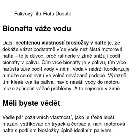
Palivový filtr Fiatu Ducato
Bionafta váže vodu
Další
je, že
nechtěnou vlastností biosložky v naftě
dokáže vázat podstatně více vody než čistá motorová
nafta – to je důvod, proč rafinérie v zimě snižují podíl
bionafty v palivu. Čím více bionafty je v palivu, tím více
narůstá také podíl vody v něm. Voda v nádrži kondenzuje
a může se objevit i ve volné nevázané podobě. Výrazně
tím klesá kvalita paliva, navíc nasátí vody do motoru
může způsobit vážné problémy. A to nejenom v zimě.
Měli byste vědět
Vedle pár pozitivních vlastností, jako je třeba lepší
mazání vstřikovacích trysek a čerpadla, není motorová
nafta s podílem biosložky úplně ideálním palivem.