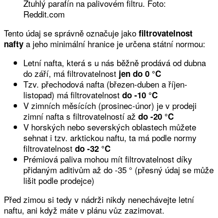
Ztuhlý parafín na palivovém filtru. Foto:
Reddit.com
Tento údaj se správně označuje jako
filtrovatelnost
a jeho minimální hranice je určena státní normou:
nafty
Letní nafta, která s u nás běžně prodává od dubna
do září, má filtrovatelnost
jen do 0 °C
Tzv. přechodová nafta (březen-duben a říjen-
listopad) má filtrovatelnost
do -10 °C
V zimních měsících (prosinec-únor) je v prodeji
zimní nafta s filtrovatelností až
do -20 °C
V horských nebo severských oblastech můžete
sehnat i tzv. arktickou naftu, ta má podle normy
filtrovatelnost
do -32 °C
Prémiová paliva mohou mít filtrovatelnost díky
přidaným aditivům až do -35 ° (přesný údaj se může
lišit podle prodejce)
Před zimou si tedy v nádrži nikdy nenechávejte letní
naftu, ani když máte v plánu vůz zazimovat.