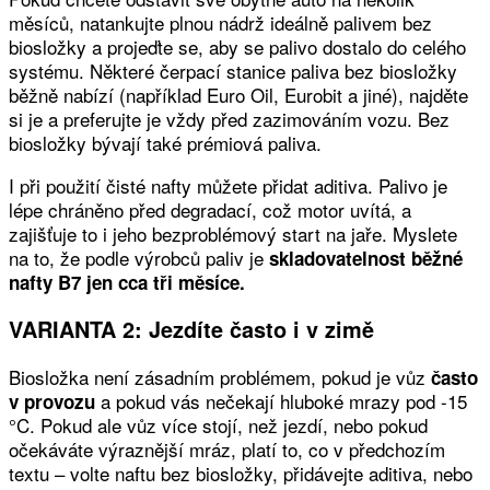
měsíců, natankujte plnou nádrž ideálně palivem bez
biosložky a projeďte se, aby se palivo dostalo do celého
systému. Některé čerpací stanice paliva bez biosložky
běžně nabízí (například Euro Oil, Eurobit a jiné), najděte
si je a preferujte je vždy před zazimováním vozu. Bez
biosložky bývají také prémiová paliva.
I při použití čisté nafty můžete přidat aditiva. Palivo je
lépe chráněno před degradací, což motor uvítá, a
zajišťuje to i jeho bezproblémový start na jaře. Myslete
na to, že podle výrobců paliv je
skladovatelnost běžné
nafty B7 jen cca tři měsíce.
VARIANTA 2: Jezdíte často i v zimě
Biosložka není zásadním problémem, pokud je vůz
často
a pokud vás nečekají hluboké mrazy pod -15
v provozu
°C. Pokud ale vůz více stojí, než jezdí, nebo pokud
očekáváte výraznější mráz, platí to, co v předchozím
textu – volte naftu bez biosložky, přidávejte aditiva, nebo