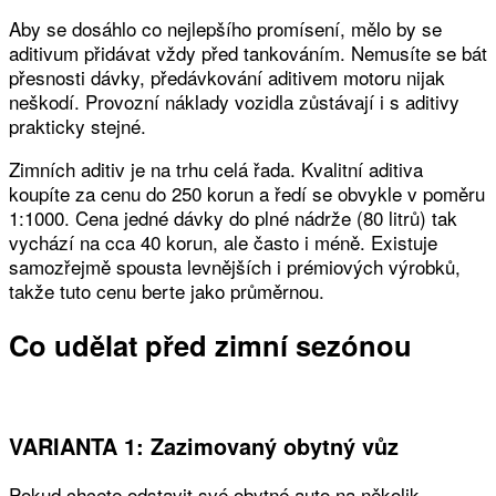
Aby se dosáhlo co nejlepšího promísení, mělo by se
aditivum přidávat vždy před tankováním. Nemusíte se bát
přesnosti dávky, předávkování aditivem motoru nijak
neškodí. Provozní náklady vozidla zůstávají i s aditivy
prakticky stejné.
Zimních aditiv je na trhu celá řada. Kvalitní aditiva
koupíte za cenu do 250 korun a ředí se obvykle v poměru
1:1000. Cena jedné dávky do plné nádrže (80 litrů) tak
vychází na cca 40 korun, ale často i méně. Existuje
samozřejmě spousta levnějších i prémiových výrobků,
takže tuto cenu berte jako průměrnou.
Co udělat před zimní sezónou
VARIANTA 1: Zazimovaný obytný vůz
Pokud chcete odstavit své obytné auto na několik