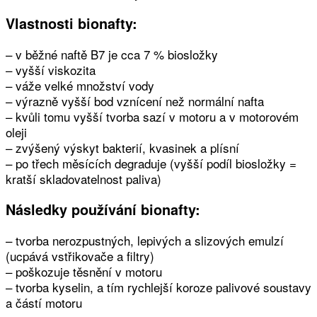
Vlastnosti bionafty:
– v běžné naftě B7 je cca 7 % biosložky
– vyšší viskozita
– váže velké množství vody
– výrazně vyšší bod vznícení než normální nafta
– kvůli tomu vyšší tvorba sazí v motoru a v motorovém
oleji
– zvýšený výskyt bakterií, kvasinek a plísní
– po třech měsících degraduje (vyšší podíl biosložky =
kratší skladovatelnost paliva)
Následky používání bionafty:
– tvorba nerozpustných, lepivých a slizových emulzí
(ucpává vstřikovače a filtry)
– poškozuje těsnění v motoru
– tvorba kyselin, a tím rychlejší koroze palivové soustavy
a částí motoru