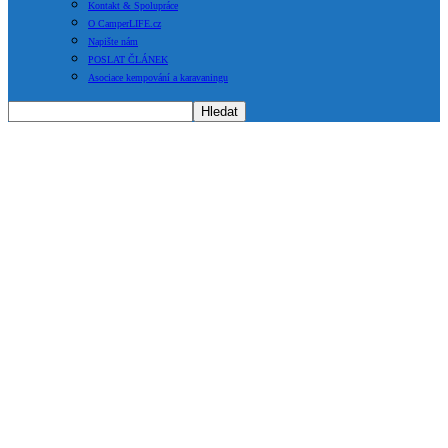
Kontakt & Spolupráce
O CamperLIFE.cz
Napište nám
POSLAT ČLÁNEK
Asociace kempování a karavaningu