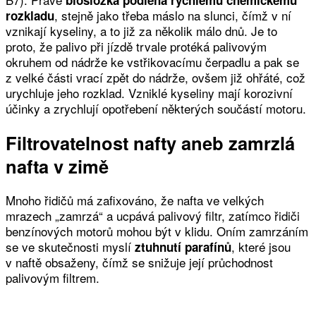
biosložka podléhá rychlému chemickému
, stejně jako třeba máslo na slunci, čímž v ní
rozkladu
vznikají kyseliny, a to již za několik málo dnů. Je to
proto, že palivo při jízdě trvale protéká palivovým
okruhem od nádrže ke vstřikovacímu čerpadlu a pak se
z velké části vrací zpět do nádrže, ovšem již ohřáté, což
urychluje jeho rozklad. Vzniklé kyseliny mají korozivní
účinky a zrychlují opotřebení některých součástí motoru.
Filtrovatelnost nafty aneb zamrzlá
nafta v zimě
Mnoho řidičů má zafixováno, že nafta ve velkých
mrazech „zamrzá“ a ucpává palivový filtr, zatímco řidiči
benzínových motorů mohou být v klidu. Oním zamrzáním
se ve skutečnosti myslí
, které jsou
ztuhnutí parafínů
v naftě obsaženy, čímž se snižuje její průchodnost
palivovým filtrem.