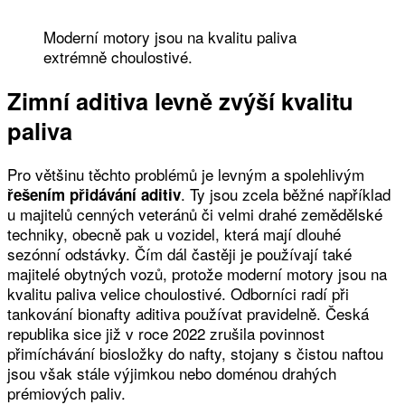
Moderní motory jsou na kvalitu paliva
extrémně choulostivé.
Zimní aditiva levně zvýší kvalitu
paliva
Pro většinu těchto problémů je levným a spolehlivým
. Ty jsou zcela běžné například
řešením přidávání aditiv
u majitelů cenných veteránů či velmi drahé zemědělské
techniky, obecně pak u vozidel, která mají dlouhé
sezónní odstávky. Čím dál častěji je používají také
majitelé obytných vozů, protože moderní motory jsou na
kvalitu paliva velice choulostivé. Odborníci radí při
tankování bionafty aditiva používat pravidelně. Česká
republika sice již v roce 2022 zrušila povinnost
přimíchávání biosložky do nafty, stojany s čistou naftou
jsou však stále výjimkou nebo doménou drahých
prémiových paliv.