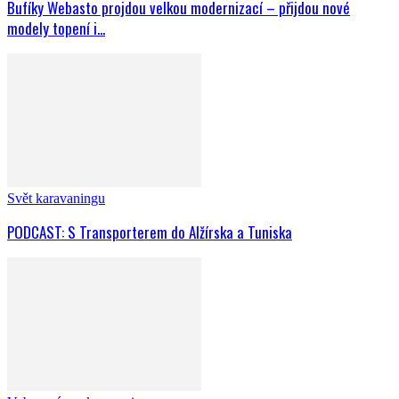
Bufíky Webasto projdou velkou modernizací – přijdou nové
modely topení i...
Svět karavaningu
PODCAST: S Transporterem do Alžírska a Tuniska