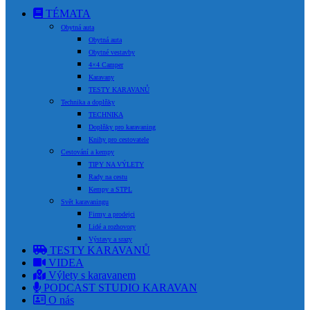
TÉMATA
Obytná auta
Obytná auta
Obytné vestavby
4×4 Camper
Karavany
TESTY KARAVANŮ
Technika a doplňky
TECHNIKA
Doplňky pro karavaning
Knihy pro cestovatele
Cestování a kempy
TIPY NA VÝLETY
Rady na cestu
Kempy a STPL
Svět karavaningu
Firmy a prodejci
Lidé a rozhovory
Výstavy a srazy
TESTY KARAVANŮ
VIDEA
Výlety s karavanem
PODCAST STUDIO KARAVAN
O nás