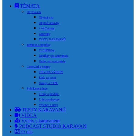
TÉMATA
Obytná auta
Obytná auta
Obytné vestavby
4×4 Camper
Karavany
TESTY KARAVANŮ
Technika a doplňky
TECHNIKA
Doplňky pro karavaning
Knihy pro cestovatele
Cestování a kempy
TIPY NA VÝLETY
Rady na cestu
Kempy a STPL
Svět karavaningu
Firmy a prodejci
Lidé a rozhovory
Výstavy a srazy
TESTY KARAVANŮ
VIDEA
Výlety s karavanem
PODCAST STUDIO KARAVAN
O nás